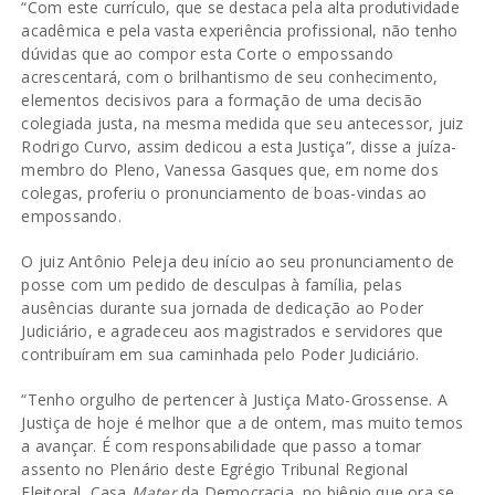
“Com este currículo, que se destaca pela alta produtividade
acadêmica e pela vasta experiência profissional, não tenho
dúvidas que ao compor esta Corte o empossando
acrescentará, com o brilhantismo de seu conhecimento,
elementos decisivos para a formação de uma decisão
colegiada justa, na mesma medida que seu antecessor, juiz
Rodrigo Curvo, assim dedicou a esta Justiça”, disse a juíza-
membro do Pleno, Vanessa Gasques que, em nome dos
colegas, proferiu o pronunciamento de boas-vindas ao
empossando.
O juiz Antônio Peleja deu início ao seu pronunciamento de
posse com um pedido de desculpas à família, pelas
ausências durante sua jornada de dedicação ao Poder
Judiciário, e agradeceu aos magistrados e servidores que
contribuíram em sua caminhada pelo Poder Judiciário.
“Tenho orgulho de pertencer à Justiça Mato-Grossense. A
Justiça de hoje é melhor que a de ontem, mas muito temos
a avançar. É com responsabilidade que passo a tomar
assento no Plenário deste Egrégio Tribunal Regional
Eleitoral, Casa
Mater
da Democracia, no biênio que ora se