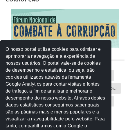
O nosso portal utiliza cookies para otimizar e
aprimorar a navegação e a experiência de
NUVEM DE TAGS
nossos usuários. O portal vale-se de cookies
de desempenho e estatística, ou seja, são
Acontece na Rede
AGU
AMM
Artigos
cookies utilizados através da ferramenta
Google Analytics para contar visitas e fontes
Atricon
Audicom
CAU-MT
CGE
CGU
de tráfego, a fim de analisar e melhorar o
desempenho do nosso website. Através destes
CREA-MT
Eventos
MPC-MT
MPE-MT
dados estatísticos conseguimos saber quais
são as páginas mais e menos populares e a
MPF
Notícias
PF
PGE-MT
PGR
visualizar a navegabilidade pelo website. Para
tanto, compartilhamos com o Google o
Receita Federal
Sem categoria
Senado