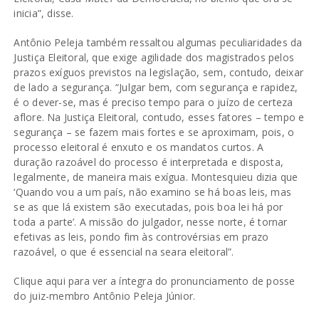
inicia”, disse.
Antônio Peleja também ressaltou algumas peculiaridades da
Justiça Eleitoral, que exige agilidade dos magistrados pelos
prazos exíguos previstos na legislação, sem, contudo, deixar
de lado a segurança. “Julgar bem, com segurança e rapidez,
é o dever-se, mas é preciso tempo para o juízo de certeza
aflore. Na Justiça Eleitoral, contudo, esses fatores – tempo e
segurança – se fazem mais fortes e se aproximam, pois, o
processo eleitoral é enxuto e os mandatos curtos. A
duração razoável do processo é interpretada e disposta,
legalmente, de maneira mais exígua. Montesquieu dizia que
‘Quando vou a um país, não examino se há boas leis, mas
se as que lá existem são executadas, pois boa lei há por
toda a parte’. A missão do julgador, nesse norte, é tornar
efetivas as leis, pondo fim às controvérsias em prazo
razoável, o que é essencial na seara eleitoral”.
Clique aqui
para ver a íntegra do pronunciamento de posse
do juiz-membro Antônio Peleja Júnior.