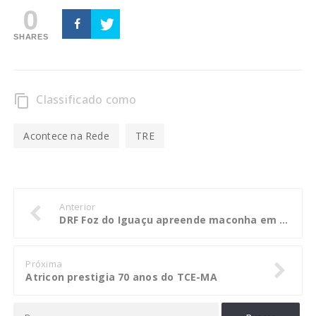
0
SHARES
Classificado como
content_copy
Acontece na Rede
TRE
Anterior
DRF Foz do Iguaçu apreende maconha em ônibus de linha
Próxima
Atricon prestigia 70 anos do TCE-MA