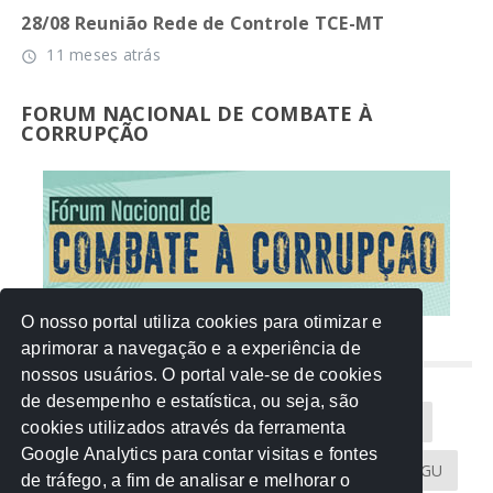
28/08 Reunião Rede de Controle TCE-MT
11 meses atrás
access_time
FORUM NACIONAL DE COMBATE À
CORRUPÇÃO
O nosso portal utiliza cookies para otimizar e
aprimorar a navegação e a experiência de
NUVEM DE TAGS
nossos usuários. O portal vale-se de cookies
de desempenho e estatística, ou seja, são
Acontece na Rede
AGU
AMM
Artigos
cookies utilizados através da ferramenta
Google Analytics para contar visitas e fontes
Atricon
Audicom
CAU-MT
CGE
CGU
de tráfego, a fim de analisar e melhorar o