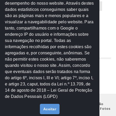
desempenho do nosso website. Através destes
CREA-MT
Eventos
MPC-MT
MPE-MT
dados estatísticos conseguimos saber quais
são as páginas mais e menos populares e a
MPF
Notícias
PF
PGE-MT
PGR
visualizar a navegabilidade pelo website. Para
tanto, compartilhamos com o Google o
Receita Federal
Sem categoria
Senado
endereço IP do usuário e informações sobre
TCE-MT
TCU
TRE
sua navegação no portal. Todas as
informações recolhidas por estes cookies são
agregadas e, por conseguinte, anônimas. Se
REDE NOS ESTADOS
não permitir estes cookies, não saberemos
quando visitou o nosso site. Assim, concordo
Mato Grosso do Sul
que eventuais dados serão tratados na forma
Paraná
do artigo 6º, incisos I, III e VI; artigo 7º, inciso I,
Nacional
e artigo 23, caput, todos da Lei n.º 13.709, de
14 de agosto de 2018 – Lei Geral de Proteção
de Dados Pessoais (LGPD)
Início
Institucional
Projetos
Legislação
Documentos
Notícias
Eventos
Galeria de Fotos
Aceitar
Fale Conosco