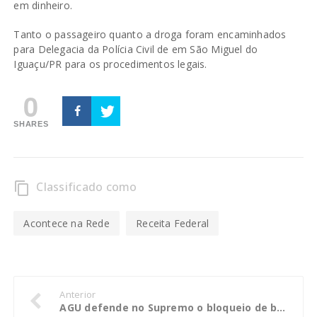
em dinheiro.
Tanto o passageiro quanto a droga foram encaminhados
para Delegacia da Polícia Civil de em São Miguel do
Iguaçu/PR para os procedimentos legais.
0
SHARES
Classificado como
content_copy
Acontece na Rede
Receita Federal
Anterior
AGU defende no Supremo o bloqueio de bens da Odebrecht e da OAS