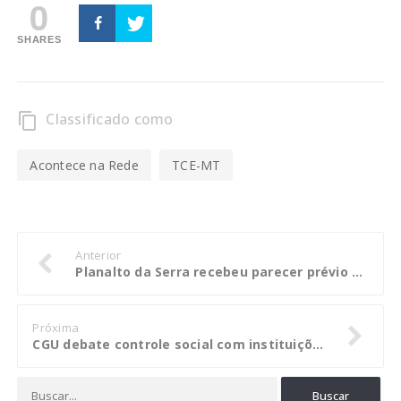
0
SHARES
Classificado como
content_copy
Acontece na Rede
TCE-MT
Anterior
Planalto da Serra recebeu parecer prévio contrário à aprovação das contas
Próxima
CGU debate controle social com instituições da sociedade civil