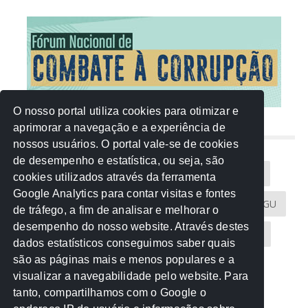
O nosso portal utiliza cookies para otimizar e
aprimorar a navegação e a experiência de
NUVEM DE TAGS
nossos usuários. O portal vale-se de cookies
de desempenho e estatística, ou seja, são
Acontece na Rede
AGU
AMM
Artigos
cookies utilizados através da ferramenta
Google Analytics para contar visitas e fontes
Atricon
Audicom
CAU-MT
CGE
CGU
de tráfego, a fim de analisar e melhorar o
desempenho do nosso website. Através destes
CREA-MT
Eventos
MPC-MT
MPE-MT
dados estatísticos conseguimos saber quais
são as páginas mais e menos populares e a
MPF
Notícias
PF
PGE-MT
PGR
visualizar a navegabilidade pelo website. Para
tanto, compartilhamos com o Google o
Receita Federal
Sem categoria
Senado