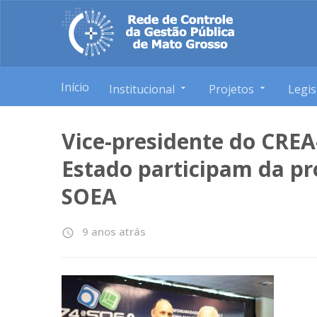
Início
Institucional
Projetos
Legis
Vice-presidente do CREA
Estado participam da p
SOEA
9 anos atrás
access_time