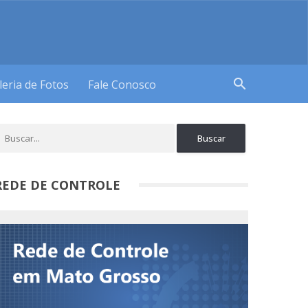
search
leria de Fotos
Fale Conosco
REDE DE CONTROLE