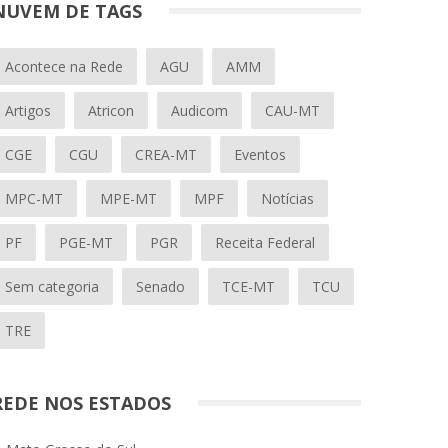
NUVEM DE TAGS
Acontece na Rede
AGU
AMM
Artigos
Atricon
Audicom
CAU-MT
CGE
CGU
CREA-MT
Eventos
MPC-MT
MPE-MT
MPF
Notícias
PF
PGE-MT
PGR
Receita Federal
Sem categoria
Senado
TCE-MT
TCU
TRE
REDE NOS ESTADOS