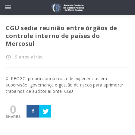
CGU sedia reunião entre órgãos de
controle interno de países do
Mercosul
9 anos atrás
access_time
XI REOGCI proporcionou troca de experiências em
supervisão, governança e gestão de riscos para aprimorar
trabalhos de auditoria
Fonte: CGU
0
SHARES