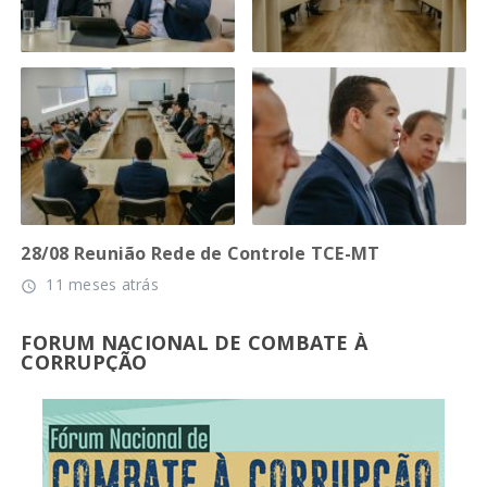
28/08 Reunião Rede de Controle TCE-MT
11 meses atrás
access_time
FORUM NACIONAL DE COMBATE À
CORRUPÇÃO