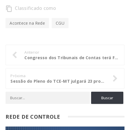
Classificado como
content_copy
Acontece na Rede
CGU
Anterior
Congresso dos Tribunais de Contas terá Feira do Conhecimento
Próxima
Sessão do Pleno do TCE-MT julgará 23 processos esta semana
REDE DE CONTROLE