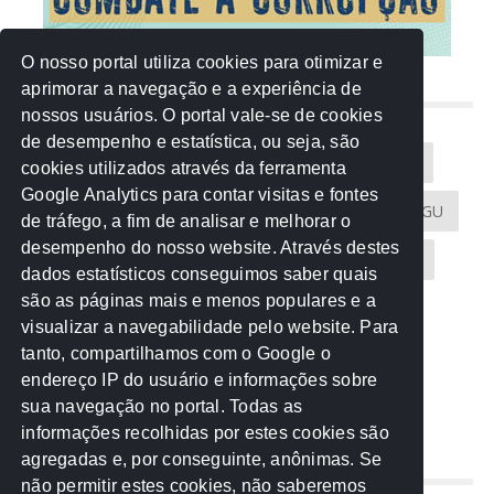
O nosso portal utiliza cookies para otimizar e
aprimorar a navegação e a experiência de
NUVEM DE TAGS
nossos usuários. O portal vale-se de cookies
de desempenho e estatística, ou seja, são
Acontece na Rede
AGU
AMM
Artigos
cookies utilizados através da ferramenta
Google Analytics para contar visitas e fontes
Atricon
Audicom
CAU-MT
CGE
CGU
de tráfego, a fim de analisar e melhorar o
desempenho do nosso website. Através destes
CREA-MT
Eventos
MPC-MT
MPE-MT
dados estatísticos conseguimos saber quais
são as páginas mais e menos populares e a
MPF
Notícias
PF
PGE-MT
PGR
visualizar a navegabilidade pelo website. Para
tanto, compartilhamos com o Google o
Receita Federal
Sem categoria
Senado
endereço IP do usuário e informações sobre
TCE-MT
TCU
TRE
sua navegação no portal. Todas as
informações recolhidas por estes cookies são
agregadas e, por conseguinte, anônimas. Se
REDE NOS ESTADOS
não permitir estes cookies, não saberemos