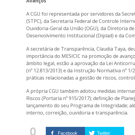
Avanços
A CGU foi representada por servidores da Secr
(STPC), da Secretaria Federal de Controle Intern
Ouvidoria-Geral da União (OGU), da Diretoria de
Desenvolvimento Institucional (Diplad) e da Comi
A secretária de Transparência, Claudia Taya, de
importância do MESICIC na promoção de avanços 
âmbito legal, estão a aprovação da Lei Anticorru
(nº 12.813/2013) e da Instrução Normativa nº 1/
práticas relacionadas a gestão de riscos, contro
A própria CGU também adotou medidas internas, 
Riscos (Portaria nº 915/2017); definição de Plan
lançamento do seu Programa de Integridade; alé
interno, correição, ouvidoria e transparência.
0
Facebook
Twitter