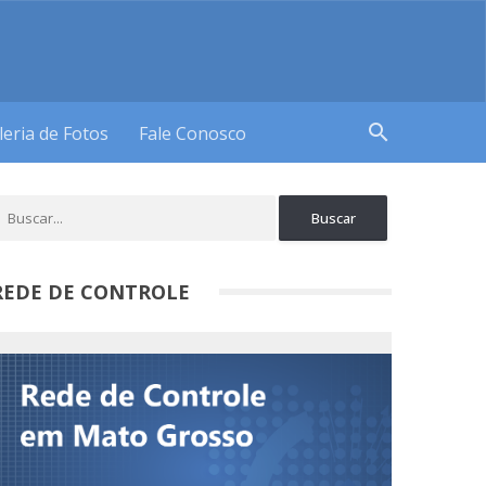
search
leria de Fotos
Fale Conosco
REDE DE CONTROLE