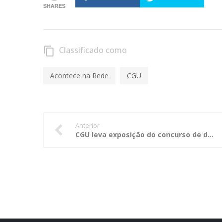
SHARES
Classificado como
content_copy
Acontece na Rede
CGU
Anterior
CGU leva exposição do concurso de desenho e redação a shoppings de Brasília