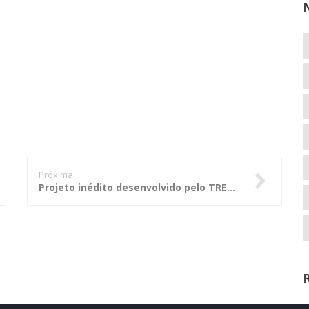
Próxima
Projeto inédito desenvolvido pelo TRE-MT é apresentado no 71º Encontro do Colégio de Presidentes de TREs