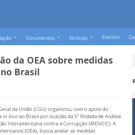
Eventos
Ga
lação
Documentos
Notícias
ção da OEA sobre medidas
no Brasil
Geral da União (CGU) organizou, com o apoio do
ta
in loco
ao Brasil por ocasião da 5ª Rodada de Análise
 Interamericana contra a Corrupção (MESICIC)
. A
 Americanos (OEA), busca avaliar as medidas