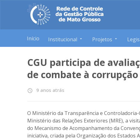
Início
Institucional
Projetos
Legis
CGU participa de avalia
de combate à corrupção 
9 anos atrás
access_time
O Ministério da Transparência e Controladoria-
Ministério das Relações Exteriores (MRE), a visi
do
Mecanismo de Acompanhamento da Convenção
iniciativa, criada pela Organização dos Estados