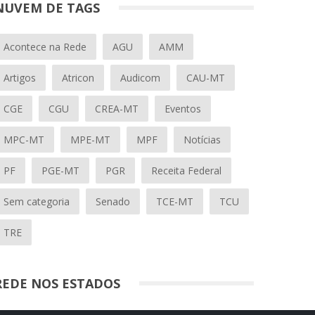
NUVEM DE TAGS
Acontece na Rede
AGU
AMM
Artigos
Atricon
Audicom
CAU-MT
CGE
CGU
CREA-MT
Eventos
MPC-MT
MPE-MT
MPF
Notícias
PF
PGE-MT
PGR
Receita Federal
Sem categoria
Senado
TCE-MT
TCU
TRE
REDE NOS ESTADOS