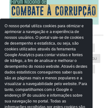
O nosso portal utiliza cookies para otimizar e
aprimorar a navegação e a experiência de
NUVEM DE TAGS
nossos usuários. O portal vale-se de cookies
de desempenho e estatística, ou seja, são
Acontece na Rede
AGU
AMM
Artigos
cookies utilizados através da ferramenta
Google Analytics para contar visitas e fontes
Atricon
Audicom
CAU-MT
CGE
CGU
de tráfego, a fim de analisar e melhorar o
desempenho do nosso website. Através destes
CREA-MT
Eventos
MPC-MT
MPE-MT
dados estatísticos conseguimos saber quais
são as páginas mais e menos populares e a
MPF
Notícias
PF
PGE-MT
PGR
visualizar a navegabilidade pelo website. Para
tanto, compartilhamos com o Google o
Receita Federal
Sem categoria
Senado
endereço IP do usuário e informações sobre
TCE-MT
TCU
TRE
sua navegação no portal. Todas as
informações recolhidas por estes cookies são