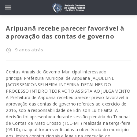
Aripuanã recebe parecer favorável à
aprovação das contas de governo
9 anos atrás
access_time
Contas Anuais de Governo Municipal Interessado
principal:Prefeitura Municipal de Aripuanã JAQUELINE
JACOBSENCONSELHEIRA INTERINA DETALHES DO
PROCESSO INTEIRO TEOR VOTO ASSISTA AO JULGAMENTO
A Prefeitura de Aripuanã recebeu parecer prévio favorável à
aprovação das contas de governo refentes ao exercício de
2016, sob a responsabilidade de Ednilson Luiz Faitta. A
decisão foi apresentada durante sessão plenária do Tribunal
de Contas de Mato Grosso (TCE-MT) realizada na terça-feira
(03.10), na qual foram verificadas a obediência do município
aos limites constitucionais e legais na execução de