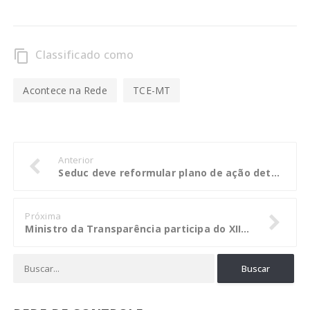
Classificado como
content_copy
Acontece na Rede
TCE-MT
Anterior
Seduc deve reformular plano de ação determinado em auditoria do ensino médio
Próxima
Ministro da Transparência participa do XIII Encontro Nacional de Controle Interno