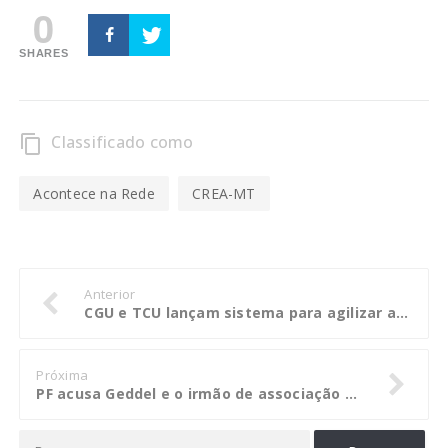
0
SHARES
Classificado como
content_copy
Acontece na Rede
CREA-MT
Anterior
CGU e TCU lançam sistema para agilizar ações de ressarcimento aos cofres públicos
Próxima
PF acusa Geddel e o irmão de associação criminosa e lavagem