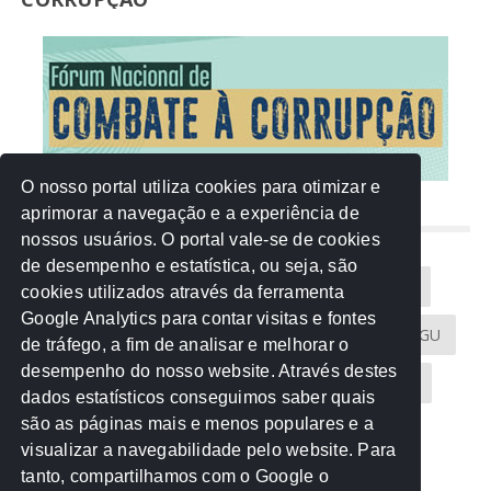
O nosso portal utiliza cookies para otimizar e
aprimorar a navegação e a experiência de
NUVEM DE TAGS
nossos usuários. O portal vale-se de cookies
de desempenho e estatística, ou seja, são
Acontece na Rede
AGU
AMM
Artigos
cookies utilizados através da ferramenta
Google Analytics para contar visitas e fontes
Atricon
Audicom
CAU-MT
CGE
CGU
de tráfego, a fim de analisar e melhorar o
desempenho do nosso website. Através destes
CREA-MT
Eventos
MPC-MT
MPE-MT
dados estatísticos conseguimos saber quais
são as páginas mais e menos populares e a
MPF
Notícias
PF
PGE-MT
PGR
visualizar a navegabilidade pelo website. Para
tanto, compartilhamos com o Google o
Receita Federal
Sem categoria
Senado