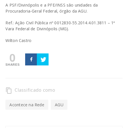
A PSF/Divinópolis e a PFE/INSS são unidades da
Procuradoria-Geral Federal, órgão da AGU.
Ref.: Ação Civil Pública nº 0012830-55.2014.4.01.3811 – 1ª
Vara Federal de Divinópolis (MG).
Wilton Castro
0
SHARES
Classificado como
content_copy
Acontece na Rede
AGU