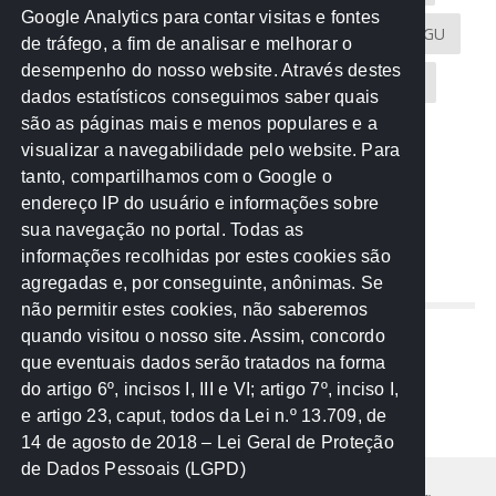
Google Analytics para contar visitas e fontes
Atricon
Audicom
CAU-MT
CGE
CGU
de tráfego, a fim de analisar e melhorar o
desempenho do nosso website. Através destes
CREA-MT
Eventos
MPC-MT
MPE-MT
dados estatísticos conseguimos saber quais
são as páginas mais e menos populares e a
MPF
Notícias
PF
PGE-MT
PGR
visualizar a navegabilidade pelo website. Para
tanto, compartilhamos com o Google o
Receita Federal
Sem categoria
Senado
endereço IP do usuário e informações sobre
TCE-MT
TCU
TRE
sua navegação no portal. Todas as
informações recolhidas por estes cookies são
agregadas e, por conseguinte, anônimas. Se
REDE NOS ESTADOS
não permitir estes cookies, não saberemos
quando visitou o nosso site. Assim, concordo
Mato Grosso do Sul
que eventuais dados serão tratados na forma
Paraná
do artigo 6º, incisos I, III e VI; artigo 7º, inciso I,
Nacional
e artigo 23, caput, todos da Lei n.º 13.709, de
14 de agosto de 2018 – Lei Geral de Proteção
de Dados Pessoais (LGPD)