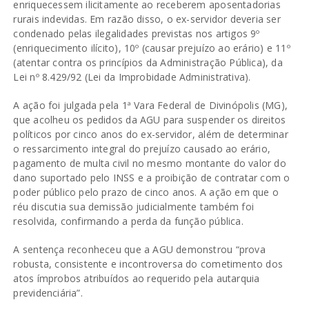
enriquecessem ilicitamente ao receberem aposentadorias
rurais indevidas. Em razão disso, o ex-servidor deveria ser
condenado pelas ilegalidades previstas nos artigos 9º
(enriquecimento ilícito), 10º (causar prejuízo ao erário) e 11º
(atentar contra os princípios da Administração Pública), da
Lei nº 8.429/92 (Lei da Improbidade Administrativa).
A ação foi julgada pela 1ª Vara Federal de Divinópolis (MG),
que acolheu os pedidos da AGU para suspender os direitos
políticos por cinco anos do ex-servidor, além de determinar
o ressarcimento integral do prejuízo causado ao erário,
pagamento de multa civil no mesmo montante do valor do
dano suportado pelo INSS e a proibição de contratar com o
poder público pelo prazo de cinco anos. A ação em que o
réu discutia sua demissão judicialmente também foi
resolvida, confirmando a perda da função pública.
A sentença reconheceu que a AGU demonstrou “prova
robusta, consistente e incontroversa do cometimento dos
atos ímprobos atribuídos ao requerido pela autarquia
previdenciária”.