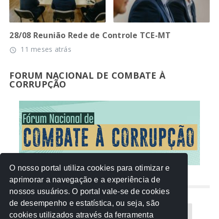
28/08 Reunião Rede de Controle TCE-MT
11 meses atrás
access_time
FORUM NACIONAL DE COMBATE À
CORRUPÇÃO
O nosso portal utiliza cookies para otimizar e
aprimorar a navegação e a experiência de
NUVEM DE TAGS
nossos usuários. O portal vale-se de cookies
de desempenho e estatística, ou seja, são
Acontece na Rede
AGU
AMM
Artigos
cookies utilizados através da ferramenta