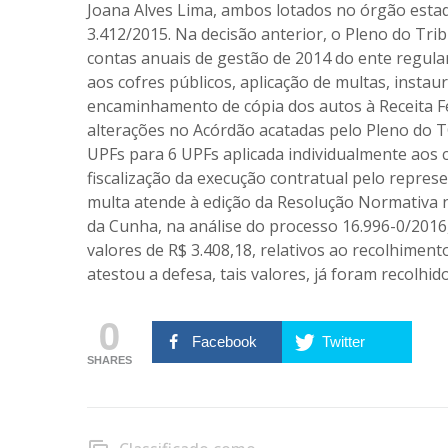
Joana Alves Lima, ambos lotados no órgão esta
3.412/2015. Na decisão anterior, o Pleno do Tri
contas anuais de gestão de 2014 do ente regular
aos cofres públicos, aplicação de multas, insta
encaminhamento de cópia dos autos à Receita Fe
alterações no Acórdão acatadas pelo Pleno do 
UPFs para 6 UPFs aplicada individualmente aos 
fiscalização da execução contratual pelo repres
multa atende à edição da Resolução Normativa nº
da Cunha, na análise do processo 16.996-0/2016
valores de R$ 3.408,18, relativos ao recolhiment
atestou a defesa, tais valores, já foram recolhi
0
Facebook
Twitter
SHARES