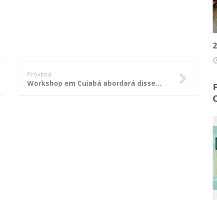
2
access
Próxima
Workshop em Cuiabá abordará disseminação do BIM nas construtoras