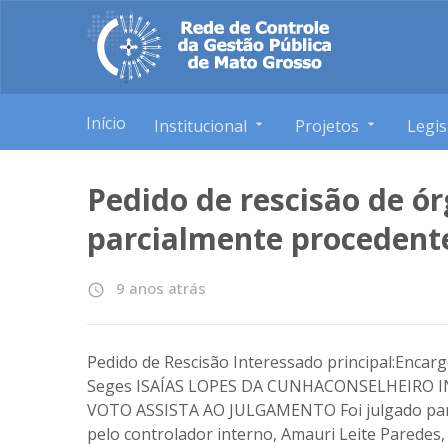
Início
Institucional
Projetos
Legis
Pedido de rescisão de ór
parcialmente procedent
9 anos atrás
access_time
Pedido de Rescisão Interessado principal:Encar
Seges ISAÍAS LOPES DA CUNHACONSELHEIRO 
VOTO ASSISTA AO JULGAMENTO Foi julgado parc
pelo controlador interno, Amauri Leite Paredes,