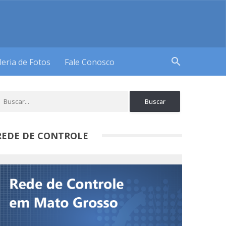
search
leria de Fotos
Fale Conosco
REDE DE CONTROLE