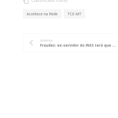
Classificado como
content_copy
Acontece na Rede
TCE-MT
Anterior
Fraudes: ex-servidor do INSS terá que ressarcir mais de R$ 500 mil ao erário