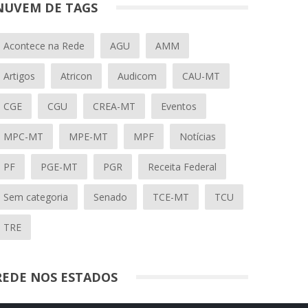
NUVEM DE TAGS
Acontece na Rede
AGU
AMM
Artigos
Atricon
Audicom
CAU-MT
CGE
CGU
CREA-MT
Eventos
MPC-MT
MPE-MT
MPF
Notícias
PF
PGE-MT
PGR
Receita Federal
Sem categoria
Senado
TCE-MT
TCU
TRE
REDE NOS ESTADOS