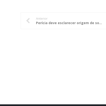
Anterior
Perícia deve esclarecer origem de sobrepreço do Programa MT 100% Equipado