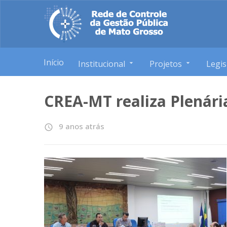
Início
Institucional
Projetos
Legis
CREA-MT realiza Plenári
9 anos atrás
access_time