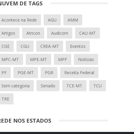
NUVEM DE TAGS
Acontece na Rede
AGU
AMM
Artigos
Atricon
Audicom
CAU-MT
CGE
CGU
CREA-MT
Eventos
MPC-MT
MPE-MT
MPF
Notícias
PF
PGE-MT
PGR
Receita Federal
Sem categoria
Senado
TCE-MT
TCU
TRE
REDE NOS ESTADOS