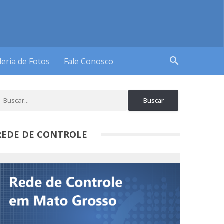
search
leria de Fotos
Fale Conosco
REDE DE CONTROLE