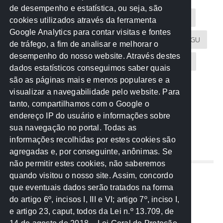
de desempenho e estatística, ou seja, são
Acontece na Rede
AGU
AMM
Artigos
cookies utilizados através da ferramenta
Google Analytics para contar visitas e fontes
Atricon
Audicom
CAU-MT
CGE
CGU
de tráfego, a fim de analisar e melhorar o
desempenho do nosso website. Através destes
CREA-MT
Eventos
MPC-MT
MPE-MT
dados estatísticos conseguimos saber quais
são as páginas mais e menos populares e a
MPF
Notícias
PF
PGE-MT
PGR
visualizar a navegabilidade pelo website. Para
tanto, compartilhamos com o Google o
Receita Federal
Sem categoria
Senado
endereço IP do usuário e informações sobre
TCE-MT
TCU
TRE
sua navegação no portal. Todas as
informações recolhidas por estes cookies são
agregadas e, por conseguinte, anônimas. Se
REDE NOS ESTADOS
não permitir estes cookies, não saberemos
quando visitou o nosso site. Assim, concordo
Mato Grosso do Sul
que eventuais dados serão tratados na forma
Paraná
do artigo 6º, incisos I, III e VI; artigo 7º, inciso I,
Nacional
e artigo 23, caput, todos da Lei n.º 13.709, de