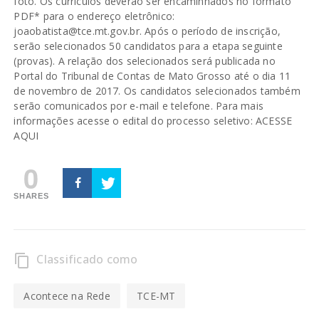
foto. Os currículos deverão ser encaminhados no formato
PDF* para o endereço eletrônico:
joaobatista@tce.mt.gov.br. Após o período de inscrição,
serão selecionados 50 candidatos para a etapa seguinte
(provas). A relação dos selecionados será publicada no
Portal do Tribunal de Contas de Mato Grosso até o dia 11
de novembro de 2017. Os candidatos selecionados também
serão comunicados por e-mail e telefone. Para mais
informações acesse o edital do processo seletivo: ACESSE
AQUI
0
SHARES
Classificado como
content_copy
Acontece na Rede
TCE-MT