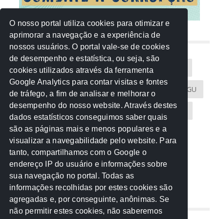
O nosso portal utiliza cookies para otimizar e
aprimorar a navegação e a experiência de
NUVEM DE TAGS
nossos usuários. O portal vale-se de cookies
de desempenho e estatística, ou seja, são
Acontece na Rede
AGU
AMM
Artigos
cookies utilizados através da ferramenta
Google Analytics para contar visitas e fontes
Atricon
Audicom
CAU-MT
CGE
CGU
de tráfego, a fim de analisar e melhorar o
desempenho do nosso website. Através destes
CREA-MT
Eventos
MPC-MT
MPE-MT
dados estatísticos conseguimos saber quais
são as páginas mais e menos populares e a
MPF
Notícias
PF
PGE-MT
PGR
visualizar a navegabilidade pelo website. Para
tanto, compartilhamos com o Google o
Receita Federal
Sem categoria
Senado
endereço IP do usuário e informações sobre
TCE-MT
TCU
TRE
sua navegação no portal. Todas as
informações recolhidas por estes cookies são
agregadas e, por conseguinte, anônimas. Se
REDE NOS ESTADOS
não permitir estes cookies, não saberemos