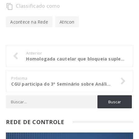
Classificado como
content_copy
Acontece na Rede
Atricon
Anterior
Homologada cautelar que bloqueia suplementação para Câmara de Cuiabá
Próxima
CGU participa do 3º Seminário sobre Análise de Dados na Administração Pública
REDE DE CONTROLE