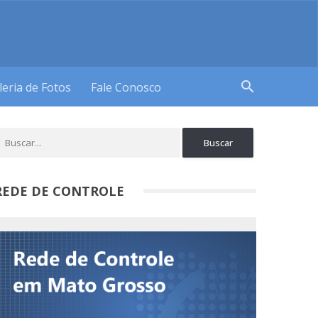
search
leria de Fotos
Fale Conosco
REDE DE CONTROLE