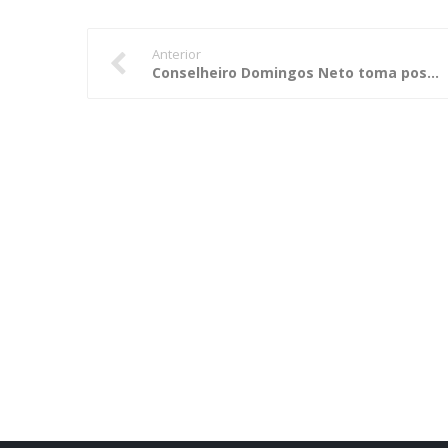
Anterior
Conselheiro Domingos Neto toma posse como presidente em substituição legal do TCE-MT