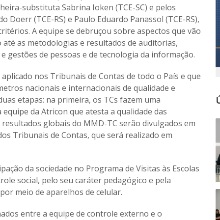
heira-substituta Sabrina Ioken (TCE-SC) e pelos
ndo Doerr (TCE-RS) e Paulo Eduardo Panassol (TCE-RS),
critérios. A equipe se debruçou sobre aspectos que vão
 até as metodologias e resultados de auditorias,
e gestões de pessoas e de tecnologia da informação.
plicado nos Tribunais de Contas de todo o País e que
etros nacionais e internacionais de qualidade e
m duas etapas: na primeira, os TCs fazem uma
a equipe da Atricon que atesta a qualidade das
 Os resultados globais do MMD-TC serão divulgados em
os Tribunais de Contas, que será realizado em
ipação da sociedade no Programa de Visitas às Escolas
ole social, pelo seu caráter pedagógico e pela
or meio de aparelhos de celular.
ados entre a equipe de controle externo e o