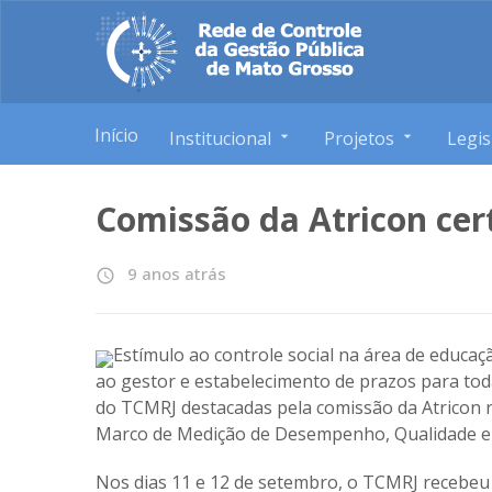
Início
Institucional
Projetos
Legis
Comissão da Atricon cer
9 anos atrás
access_time
Estímulo ao controle social na área de educaç
ao gestor e estabelecimento de prazos para toda
do TCMRJ destacadas pela comissão da Atricon re
Marco de Medição de Desempenho, Qualidade e
Nos dias 11 e 12 de setembro, o TCMRJ recebeu 