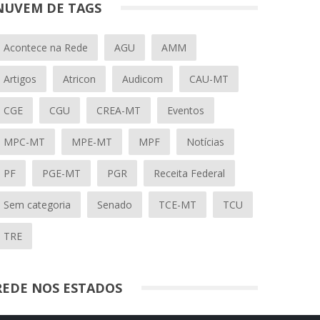
NUVEM DE TAGS
Acontece na Rede
AGU
AMM
Artigos
Atricon
Audicom
CAU-MT
CGE
CGU
CREA-MT
Eventos
MPC-MT
MPE-MT
MPF
Notícias
PF
PGE-MT
PGR
Receita Federal
Sem categoria
Senado
TCE-MT
TCU
TRE
REDE NOS ESTADOS