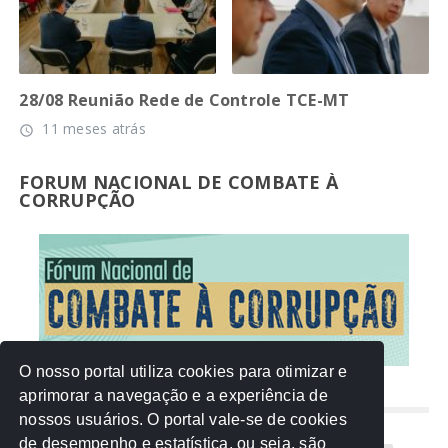
28/08 Reunião Rede de Controle TCE-MT
11 meses atrás
access_time
FORUM NACIONAL DE COMBATE À
CORRUPÇÃO
O nosso portal utiliza cookies para otimizar e
aprimorar a navegação e a experiência de
NUVEM DE TAGS
nossos usuários. O portal vale-se de cookies
de desempenho e estatística, ou seja, são