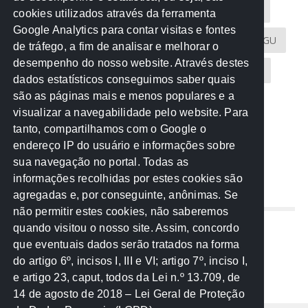
Acontece na Rede
AGU
AMM
Artigos
cookies utilizados através da ferramenta
Google Analytics para contar visitas e fontes
Atricon
Audicom
CAU-MT
CGE
CGU
de tráfego, a fim de analisar e melhorar o
desempenho do nosso website. Através destes
CREA-MT
Eventos
MPC-MT
MPE-MT
dados estatísticos conseguimos saber quais
são as páginas mais e menos populares e a
MPF
Notícias
PF
PGE-MT
PGR
visualizar a navegabilidade pelo website. Para
tanto, compartilhamos com o Google o
Receita Federal
Sem categoria
Senado
endereço IP do usuário e informações sobre
TCE-MT
TCU
TRE
sua navegação no portal. Todas as
informações recolhidas por estes cookies são
agregadas e, por conseguinte, anônimas. Se
REDE NOS ESTADOS
não permitir estes cookies, não saberemos
quando visitou o nosso site. Assim, concordo
Mato Grosso do Sul
que eventuais dados serão tratados na forma
Paraná
do artigo 6º, incisos I, III e VI; artigo 7º, inciso I,
Nacional
e artigo 23, caput, todos da Lei n.º 13.709, de
14 de agosto de 2018 – Lei Geral de Proteção