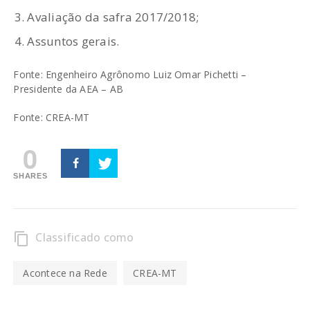
Avaliação da safra 2017/2018;
Assuntos gerais.
Fonte: Engenheiro Agrônomo Luiz Omar Pichetti –
Presidente da AEA – AB
Fonte: CREA-MT
0
SHARES
Classificado como
content_copy
Acontece na Rede
CREA-MT