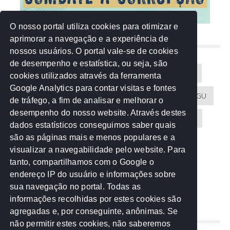
O nosso portal utiliza cookies para otimizar e
aprimorar a navegação e a experiência de
NUVEM DE TAGS
nossos usuários. O portal vale-se de cookies
de desempenho e estatística, ou seja, são
Acontece na Rede
AGU
AMM
Artigos
cookies utilizados através da ferramenta
Google Analytics para contar visitas e fontes
Atricon
Audicom
CAU-MT
CGE
CGU
de tráfego, a fim de analisar e melhorar o
desempenho do nosso website. Através destes
CREA-MT
Eventos
MPC-MT
MPE-MT
dados estatísticos conseguimos saber quais
são as páginas mais e menos populares e a
MPF
Notícias
PF
PGE-MT
PGR
visualizar a navegabilidade pelo website. Para
tanto, compartilhamos com o Google o
Receita Federal
Sem categoria
Senado
endereço IP do usuário e informações sobre
TCE-MT
TCU
TRE
sua navegação no portal. Todas as
informações recolhidas por estes cookies são
agregadas e, por conseguinte, anônimas. Se
REDE NOS ESTADOS
não permitir estes cookies, não saberemos