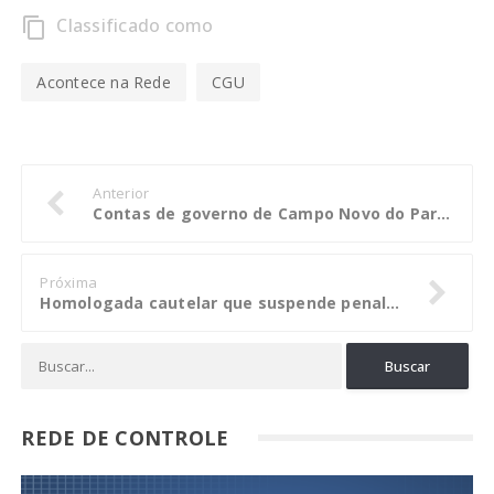
Classificado como
content_copy
Acontece na Rede
CGU
Anterior
Contas de governo de Campo Novo do Parecis têm parecer favorável do TCE
Próxima
Homologada cautelar que suspende penalidade a ex-gestores de Araguaiana
REDE DE CONTROLE