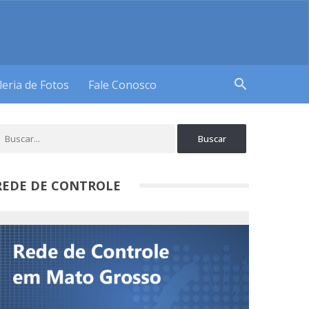
search
leria de Fotos
Fale Conosco
REDE DE CONTROLE