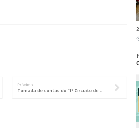
2
access
Próxima
Tomada de contas do '1º Circuito de Quadrilha do Araguaia' é julgada regular