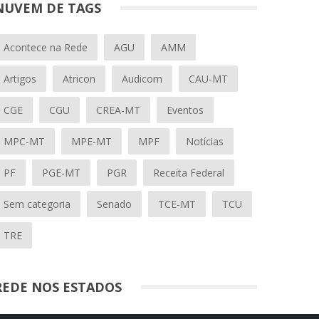
NUVEM DE TAGS
Acontece na Rede
AGU
AMM
Artigos
Atricon
Audicom
CAU-MT
CGE
CGU
CREA-MT
Eventos
MPC-MT
MPE-MT
MPF
Notícias
PF
PGE-MT
PGR
Receita Federal
Sem categoria
Senado
TCE-MT
TCU
TRE
REDE NOS ESTADOS