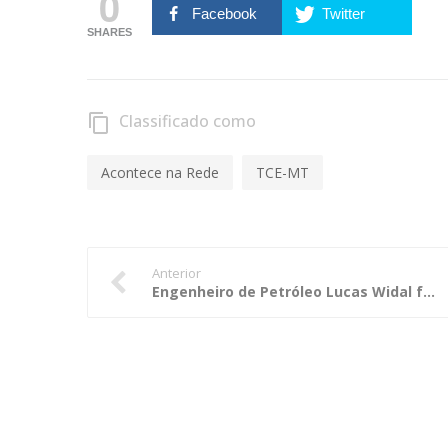
0
Facebook
Twitter
SHARES
Classificado como
content_copy
Acontece na Rede
TCE-MT
Anterior
Engenheiro de Petróleo Lucas Widal fala de sua atuação e destaca a probabilidade de sucesso profissional