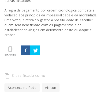
outras situações.
A regra de pagamento por ordem cronológica combate a
violação aos princípios da impessoalidade e da moralidade,
uma vez que retira do gestor a possibilidade de escolher
quem será beneficiado com os pagamentos e de
estabelecer privilégios em detrimento deste ou daquele
credor.
0
SHARES
Classificado como
content_copy
Acontece na Rede
Atricon