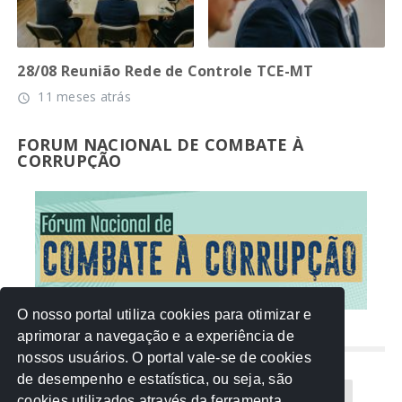
28/08 Reunião Rede de Controle TCE-MT
11 meses atrás
access_time
FORUM NACIONAL DE COMBATE À
CORRUPÇÃO
O nosso portal utiliza cookies para otimizar e
aprimorar a navegação e a experiência de
NUVEM DE TAGS
nossos usuários. O portal vale-se de cookies
de desempenho e estatística, ou seja, são
Acontece na Rede
AGU
AMM
Artigos
cookies utilizados através da ferramenta