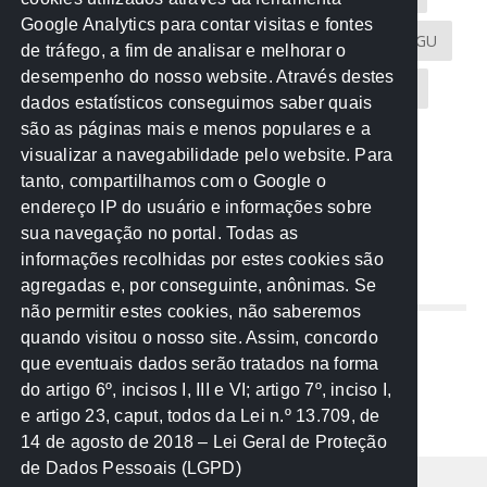
Google Analytics para contar visitas e fontes
Atricon
Audicom
CAU-MT
CGE
CGU
de tráfego, a fim de analisar e melhorar o
desempenho do nosso website. Através destes
CREA-MT
Eventos
MPC-MT
MPE-MT
dados estatísticos conseguimos saber quais
são as páginas mais e menos populares e a
MPF
Notícias
PF
PGE-MT
PGR
visualizar a navegabilidade pelo website. Para
tanto, compartilhamos com o Google o
Receita Federal
Sem categoria
Senado
endereço IP do usuário e informações sobre
TCE-MT
TCU
TRE
sua navegação no portal. Todas as
informações recolhidas por estes cookies são
agregadas e, por conseguinte, anônimas. Se
REDE NOS ESTADOS
não permitir estes cookies, não saberemos
quando visitou o nosso site. Assim, concordo
Mato Grosso do Sul
que eventuais dados serão tratados na forma
Paraná
do artigo 6º, incisos I, III e VI; artigo 7º, inciso I,
Nacional
e artigo 23, caput, todos da Lei n.º 13.709, de
14 de agosto de 2018 – Lei Geral de Proteção
de Dados Pessoais (LGPD)