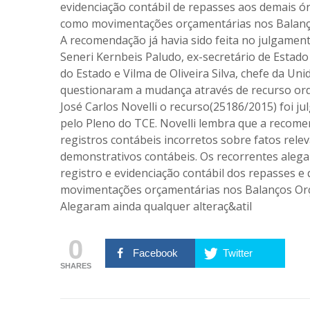
evidenciação contábil de repasses aos demais ó
como movimentações orçamentárias nos Balanço
A recomendação já havia sido feita no julgament
Seneri Kernbeis Paludo, ex-secretário de Estado 
do Estado e Vilma de Oliveira Silva, chefe da U
questionaram a mudança através de recurso ord
José Carlos Novelli o recurso(25186/2015) foi 
pelo Pleno do TCE. Novelli lembra que a recomen
registros contábeis incorretos sobre fatos rele
demonstrativos contábeis. Os recorrentes alega
registro e evidenciação contábil dos repasses 
movimentações orçamentárias nos Balanços Orç
Alegaram ainda qualquer alteraç&atil
0
Facebook
Twitter
SHARES