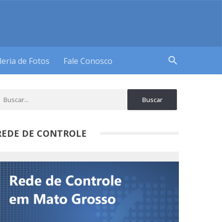
search
leria de Fotos
Fale Conosco
REDE DE CONTROLE