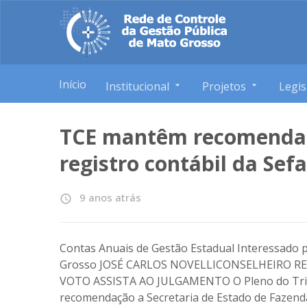
Início
Institucional
Projetos
Legis
TCE mantêm recomenda
registro contábil da Sef
9 anos atrás
access_time
Contas Anuais de Gestão Estadual Interessado p
Grosso JOSÉ CARLOS NOVELLICONSELHEIRO R
VOTO ASSISTA AO JULGAMENTO O Pleno do Trib
recomendação a Secretaria de Estado de Fazend