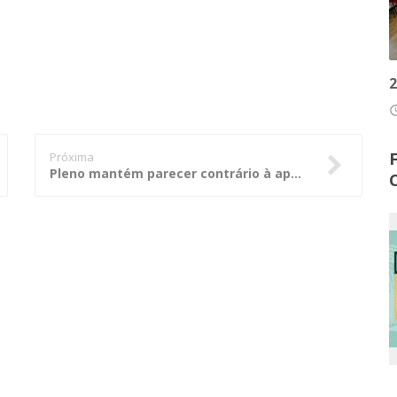
2
access
Próxima
Pleno mantém parecer contrário à aprovação das contas de governo de Arenápolis