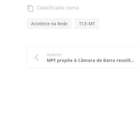
Classificado como
content_copy
Acontece na Rede
TCE-MT
Anterior
MPF propõe à Câmara de Barra reuniões mensais nos moldes do Consciência Cidadã