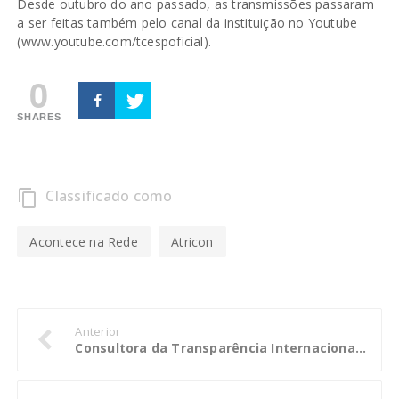
Desde outubro do ano passado, as transmissões passaram
a ser feitas também pelo canal da instituição no Youtube
(www.youtube.com/tcespoficial).
0
SHARES
Classificado como
content_copy
Acontece na Rede
Atricon
Anterior
Consultora da Transparência Internacional diz que trabalho do TCE-PB faz avançar o combate à corrupção