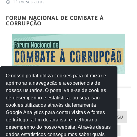
11 meses atrás
access_time
FORUM NACIONAL DE COMBATE À
CORRUPÇÃO
O nosso portal utiliza cookies para otimizar e
aprimorar a navegação e a experiência de
NUVEM DE TAGS
nossos usuários. O portal vale-se de cookies
de desempenho e estatística, ou seja, são
Acontece na Rede
AGU
AMM
Artigos
cookies utilizados através da ferramenta
Google Analytics para contar visitas e fontes
Atricon
Audicom
CAU-MT
CGE
CGU
de tráfego, a fim de analisar e melhorar o
desempenho do nosso website. Através destes
CREA-MT
Eventos
MPC-MT
MPE-MT
dados estatísticos conseguimos saber quais