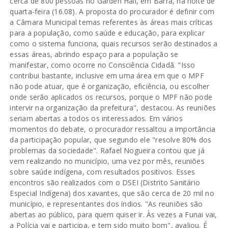
cerca de 800 pessoas no Garden Hall, em Barra, na noite de
quarta-feira (16.08). A proposta do procurador é definir com
a Câmara Municipal temas referentes às áreas mais críticas
para a população, como saúde e educação, para explicar
como o sistema funciona, quais recursos serão destinados a
essas áreas, abrindo espaço para a população se
manifestar, como ocorre no Consciência Cidadã. "Isso
contribui bastante, inclusive em uma área em que o MPF
não pode atuar, que é organização, eficiência, ou escolher
onde serão aplicados os recursos, porque o MPF não pode
intervir na organização da prefeitura", destacou. As reuniões
seriam abertas a todos os interessados. Em vários
momentos do debate, o procurador ressaltou a importância
da participação popular, que segundo ele "resolve 80% dos
problemas da sociedade". Rafael Nogueira contou que já
vem realizando no município, uma vez por mês, reuniões
sobre saúde indígena, com resultados positivos. Esses
encontros são realizados com o DSEI (Distrito Sanitário
Especial Indígena) dos xavantes, que são cerca de 20 mil no
município, e representantes dos índios. "As reuniões são
abertas ao público, para quem quiser ir. Às vezes a Funai vai,
a Polícia vai e participa, e tem sido muito bom", avaliou. É