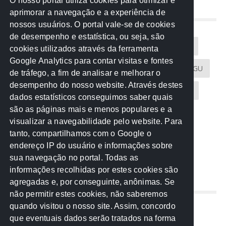
O nosso portal utiliza cookies para otimizar e
aprimorar a navegação e a experiência de
NUVEM DE TAGS
nossos usuários. O portal vale-se de cookies
de desempenho e estatística, ou seja, são
Acontece na Rede
AGU
AMM
Artigos
cookies utilizados através da ferramenta
Google Analytics para contar visitas e fontes
Atricon
Audicom
CAU-MT
CGE
CGU
de tráfego, a fim de analisar e melhorar o
desempenho do nosso website. Através destes
CREA-MT
Eventos
MPC-MT
MPE-MT
dados estatísticos conseguimos saber quais
são as páginas mais e menos populares e a
MPF
Notícias
PF
PGE-MT
PGR
visualizar a navegabilidade pelo website. Para
tanto, compartilhamos com o Google o
Receita Federal
Sem categoria
Senado
endereço IP do usuário e informações sobre
TCE-MT
TCU
TRE
sua navegação no portal. Todas as
informações recolhidas por estes cookies são
agregadas e, por conseguinte, anônimas. Se
REDE NOS ESTADOS
não permitir estes cookies, não saberemos
quando visitou o nosso site. Assim, concordo
Mato Grosso do Sul
que eventuais dados serão tratados na forma