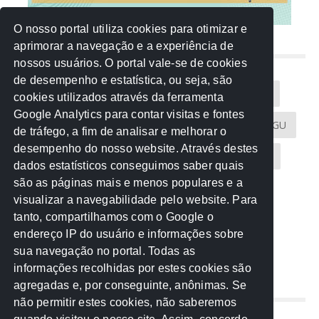
O nosso portal utiliza cookies para otimizar e
aprimorar a navegação e a experiência de
NUVEM DE TAGS
nossos usuários. O portal vale-se de cookies
de desempenho e estatística, ou seja, são
Acontece na Rede
AGU
AMM
Artigos
cookies utilizados através da ferramenta
Google Analytics para contar visitas e fontes
Atricon
Audicom
CAU-MT
CGE
CGU
de tráfego, a fim de analisar e melhorar o
desempenho do nosso website. Através destes
CREA-MT
Eventos
MPC-MT
MPE-MT
dados estatísticos conseguimos saber quais
são as páginas mais e menos populares e a
MPF
Notícias
PF
PGE-MT
PGR
visualizar a navegabilidade pelo website. Para
tanto, compartilhamos com o Google o
Receita Federal
Sem categoria
Senado
endereço IP do usuário e informações sobre
TCE-MT
TCU
TRE
sua navegação no portal. Todas as
informações recolhidas por estes cookies são
agregadas e, por conseguinte, anônimas. Se
REDE NOS ESTADOS
não permitir estes cookies, não saberemos