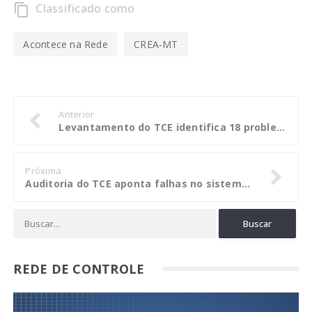
Classificado como
content_copy
Acontece na Rede
CREA-MT
Anterior
Levantamento do TCE identifica 18 problemas em cada escola pública inspecionada
Próxima
Auditoria do TCE aponta falhas no sistema de monitoramento por tornozeleiras
REDE DE CONTROLE