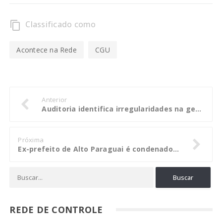
Classificado como
content_copy
Acontece na Rede
CGU
Anterior
Auditoria identifica irregularidades na gestão de pessoal na Câmara de Sorriso
Próxima
Ex-prefeito de Alto Paraguai é condenado por improbidade administrativa
REDE DE CONTROLE