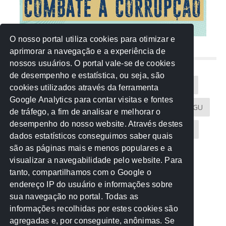
O nosso portal utiliza cookies para otimizar e
aprimorar a navegação e a experiência de
NUVEM DE TAGS
nossos usuários. O portal vale-se de cookies
de desempenho e estatística, ou seja, são
Acontece na Rede
AGU
AMM
Artigos
cookies utilizados através da ferramenta
Google Analytics para contar visitas e fontes
Atricon
Audicom
CAU-MT
CGE
CGU
de tráfego, a fim de analisar e melhorar o
desempenho do nosso website. Através destes
CREA-MT
Eventos
MPC-MT
MPE-MT
dados estatísticos conseguimos saber quais
são as páginas mais e menos populares e a
MPF
Notícias
PF
PGE-MT
PGR
visualizar a navegabilidade pelo website. Para
tanto, compartilhamos com o Google o
Receita Federal
Sem categoria
Senado
endereço IP do usuário e informações sobre
TCE-MT
TCU
TRE
sua navegação no portal. Todas as
informações recolhidas por estes cookies são
agregadas e, por conseguinte, anônimas. Se