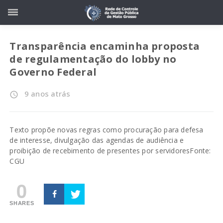
Transparência encaminha proposta
de regulamentação do lobby no
Governo Federal
9 anos atrás
access_time
Texto propõe novas regras como procuração para defesa
de interesse, divulgação das agendas de audiência e
proibição de recebimento de presentes por servidores
Fonte:
CGU
0
SHARES