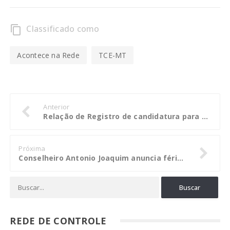
Classificado como
content_copy
Acontece na Rede
TCE-MT
Anterior
Relação de Registro de candidatura para Presidente do CREA-MT e candidatura para Diretor Geral e Diretor Administrativo da Mútua
Próxima
Conselheiro Antonio Joaquim anuncia férias e aposentadoria do TCE-MT
REDE DE CONTROLE