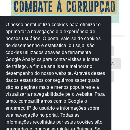
O nosso portal utiliza cookies para otimizar e
aprimorar a navegação e a experiência de
NUVEM DE TAGS
nossos usuários. O portal vale-se de cookies
de desempenho e estatística, ou seja, são
Acontece na Rede
AGU
AMM
Artigos
cookies utilizados através da ferramenta
Google Analytics para contar visitas e fontes
Atricon
Audicom
CAU-MT
CGE
CGU
de tráfego, a fim de analisar e melhorar o
desempenho do nosso website. Através destes
CREA-MT
Eventos
MPC-MT
MPE-MT
dados estatísticos conseguimos saber quais
são as páginas mais e menos populares e a
MPF
Notícias
PF
PGE-MT
PGR
visualizar a navegabilidade pelo website. Para
tanto, compartilhamos com o Google o
Receita Federal
Sem categoria
Senado
endereço IP do usuário e informações sobre
TCE-MT
TCU
TRE
sua navegação no portal. Todas as
informações recolhidas por estes cookies são
agregadas e, por conseguinte, anônimas. Se