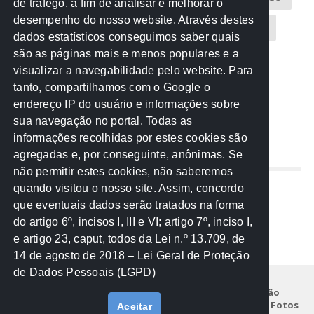
de tráfego, a fim de analisar e melhorar o
desempenho do nosso website. Através destes
CREA-MT
Eventos
MPC-MT
MPE-MT
dados estatísticos conseguimos saber quais
são as páginas mais e menos populares e a
MPF
Notícias
PF
PGE-MT
PGR
visualizar a navegabilidade pelo website. Para
tanto, compartilhamos com o Google o
Receita Federal
Sem categoria
Senado
endereço IP do usuário e informações sobre
TCE-MT
TCU
TRE
sua navegação no portal. Todas as
informações recolhidas por estes cookies são
agregadas e, por conseguinte, anônimas. Se
REDE NOS ESTADOS
não permitir estes cookies, não saberemos
quando visitou o nosso site. Assim, concordo
Mato Grosso do Sul
que eventuais dados serão tratados na forma
Paraná
do artigo 6º, incisos I, III e VI; artigo 7º, inciso I,
Nacional
e artigo 23, caput, todos da Lei n.º 13.709, de
14 de agosto de 2018 – Lei Geral de Proteção
de Dados Pessoais (LGPD)
Início
Institucional
Projetos
Legislação
Documentos
Notícias
Eventos
Galeria de Fotos
Aceitar