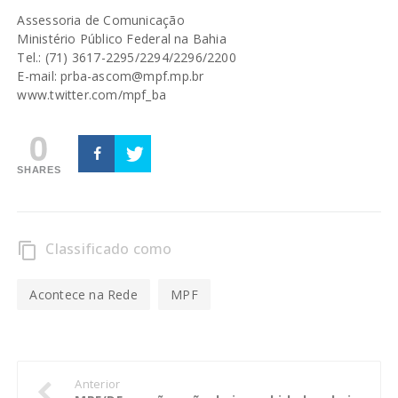
Assessoria de Comunicação
Ministério Público Federal na Bahia
Tel.: (71) 3617-2295/2294/2296/2200
E-mail: prba-ascom@mpf.mp.br
www.twitter.com/mpf_ba
0
SHARES
Classificado como
content_copy
Acontece na Rede
MPF
Anterior