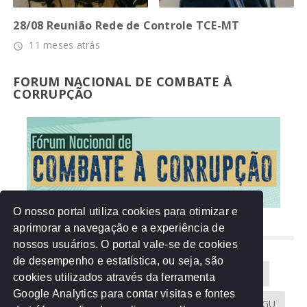
28/08 Reunião Rede de Controle TCE-MT
11 meses atrás
access_time
FORUM NACIONAL DE COMBATE À
CORRUPÇÃO
O nosso portal utiliza cookies para otimizar e
aprimorar a navegação e a experiência de
NUVEM DE TAGS
nossos usuários. O portal vale-se de cookies
de desempenho e estatística, ou seja, são
Acontece na Rede
AGU
AMM
Artigos
cookies utilizados através da ferramenta
Google Analytics para contar visitas e fontes
Atricon
Audicom
CAU-MT
CGE
CGU