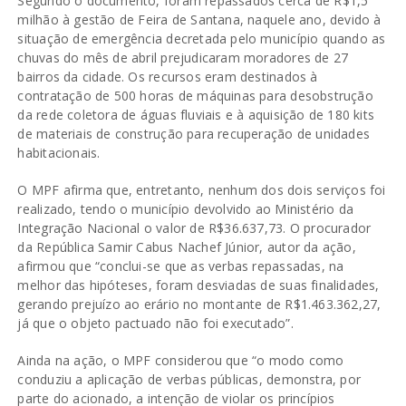
Segundo o documento, foram repassados cerca de R$1,5
milhão à gestão de Feira de Santana, naquele ano, devido à
situação de emergência decretada pelo município quando as
chuvas do mês de abril prejudicaram moradores de 27
bairros da cidade. Os recursos eram destinados à
contratação de 500 horas de máquinas para desobstrução
da rede coletora de águas fluviais e à aquisição de 180 kits
de materiais de construção para recuperação de unidades
habitacionais.
O MPF afirma que, entretanto, nenhum dos dois serviços foi
realizado, tendo o município devolvido ao Ministério da
Integração Nacional o valor de R$36.637,73. O procurador
da República Samir Cabus Nachef Júnior, autor da ação,
afirmou que “conclui-se que as verbas repassadas, na
melhor das hipóteses, foram desviadas de suas finalidades,
gerando prejuízo ao erário no montante de R$1.463.362,27,
já que o objeto pactuado não foi executado”.
Ainda na ação, o MPF considerou que “o modo como
conduziu a aplicação de verbas públicas, demonstra, por
parte do acionado, a intenção de violar os princípios