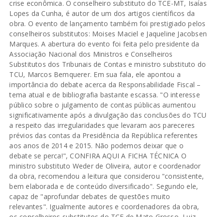
crise econômica. O conselheiro substituto do TCE-MT, Isaías
Lopes da Cunha, é autor de um dos artigos científicos da
obra. O evento de lançamento também foi prestigiado pelos
conselheiros substitutos: Moises Maciel e Jaqueline Jacobsen
Marques. A abertura do evento foi feita pelo presidente da
Associação Nacional dos Ministros e Conselheiros
Substitutos dos Tribunais de Contas e ministro substituto do
TCU, Marcos Bemquerer. Em sua fala, ele apontou a
importância do debate acerca da Responsabilidade Fiscal –
tema atual e de bibliografia bastante escassa. "O interesse
público sobre o julgamento de contas públicas aumentou
significativamente após a divulgação das conclusões do TCU
a respeito das irregularidades que levaram aos pareceres
prévios das contas da Presidência da República referentes
aos anos de 2014 e 2015. Não podemos deixar que o
debate se perca!", CONFIRA AQUI A FICHA TÉCNICA O
ministro substituto Weder de Oliveira, autor e coordenador
da obra, recomendou a leitura que considerou "consistente,
bem elaborada e de conteúdo diversificado". Segundo ele,
capaz de "aprofundar debates de questões muito
relevantes". Igualmente autores e coordenadores da obra,
os conselheiros substitutos do TCE de Mato Grosso, Luiz