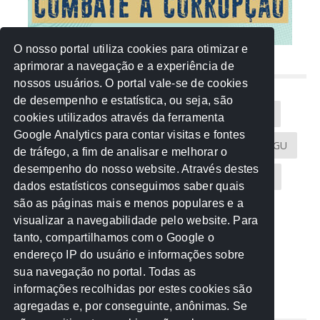
O nosso portal utiliza cookies para otimizar e
aprimorar a navegação e a experiência de
NUVEM DE TAGS
nossos usuários. O portal vale-se de cookies
de desempenho e estatística, ou seja, são
Acontece na Rede
AGU
AMM
Artigos
cookies utilizados através da ferramenta
Google Analytics para contar visitas e fontes
Atricon
Audicom
CAU-MT
CGE
CGU
de tráfego, a fim de analisar e melhorar o
desempenho do nosso website. Através destes
CREA-MT
Eventos
MPC-MT
MPE-MT
dados estatísticos conseguimos saber quais
são as páginas mais e menos populares e a
MPF
Notícias
PF
PGE-MT
PGR
visualizar a navegabilidade pelo website. Para
tanto, compartilhamos com o Google o
Receita Federal
Sem categoria
Senado
endereço IP do usuário e informações sobre
TCE-MT
TCU
TRE
sua navegação no portal. Todas as
informações recolhidas por estes cookies são
agregadas e, por conseguinte, anônimas. Se