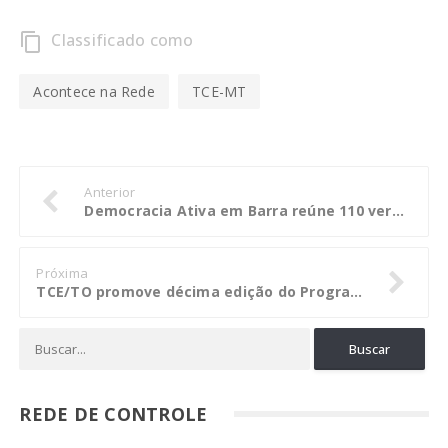
Classificado como
content_copy
Acontece na Rede
TCE-MT
Anterior
Democracia Ativa em Barra reúne 110 vereadores e bate recorde de público
Próxima
TCE/TO promove décima edição do Programa Agenda Cidadã
REDE DE CONTROLE