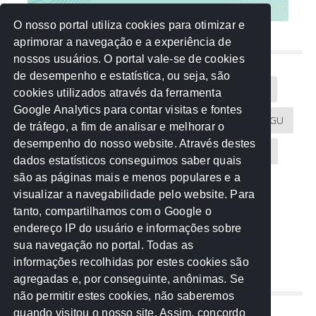
O nosso portal utiliza cookies para otimizar e
aprimorar a navegação e a experiência de
NUVEM DE TAGS
nossos usuários. O portal vale-se de cookies
de desempenho e estatística, ou seja, são
Acontece na Rede
AGU
AMM
Artigos
cookies utilizados através da ferramenta
Google Analytics para contar visitas e fontes
Atricon
Audicom
CAU-MT
CGE
CGU
de tráfego, a fim de analisar e melhorar o
desempenho do nosso website. Através destes
CREA-MT
Eventos
MPC-MT
MPE-MT
dados estatísticos conseguimos saber quais
são as páginas mais e menos populares e a
MPF
Notícias
PF
PGE-MT
PGR
visualizar a navegabilidade pelo website. Para
tanto, compartilhamos com o Google o
Receita Federal
Sem categoria
Senado
endereço IP do usuário e informações sobre
TCE-MT
TCU
TRE
sua navegação no portal. Todas as
informações recolhidas por estes cookies são
agregadas e, por conseguinte, anônimas. Se
REDE NOS ESTADOS
não permitir estes cookies, não saberemos
quando visitou o nosso site. Assim, concordo