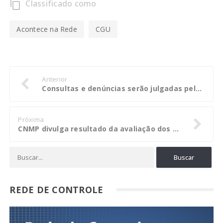
Classificado como
content_copy
Acontece na Rede
CGU
Anterior
Consultas e denúncias serão julgadas pelo Pleno do TCE no dia 09/05
Próxima
CNMP divulga resultado da avaliação dos Portais Transparência referente ao quarto trimestre de 2016
REDE DE CONTROLE