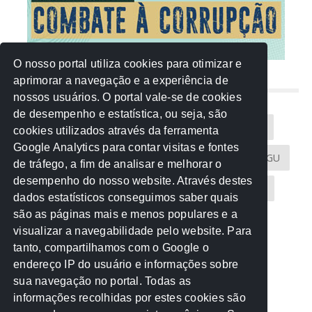
O nosso portal utiliza cookies para otimizar e
aprimorar a navegação e a experiência de
NUVEM DE TAGS
nossos usuários. O portal vale-se de cookies
de desempenho e estatística, ou seja, são
Acontece na Rede
AGU
AMM
Artigos
cookies utilizados através da ferramenta
Google Analytics para contar visitas e fontes
Atricon
Audicom
CAU-MT
CGE
CGU
de tráfego, a fim de analisar e melhorar o
desempenho do nosso website. Através destes
CREA-MT
Eventos
MPC-MT
MPE-MT
dados estatísticos conseguimos saber quais
são as páginas mais e menos populares e a
MPF
Notícias
PF
PGE-MT
PGR
visualizar a navegabilidade pelo website. Para
tanto, compartilhamos com o Google o
Receita Federal
Sem categoria
Senado
endereço IP do usuário e informações sobre
TCE-MT
TCU
TRE
sua navegação no portal. Todas as
informações recolhidas por estes cookies são