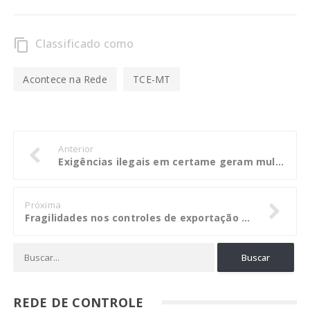
Classificado como
content_copy
Acontece na Rede
TCE-MT
Anterior
Exigências ilegais em certame geram multa a pregoeira da Prefeitura de Lucas
Próxima
Fragilidades nos controles de exportação são conhecidas, diz presidente do TCE-MT
REDE DE CONTROLE