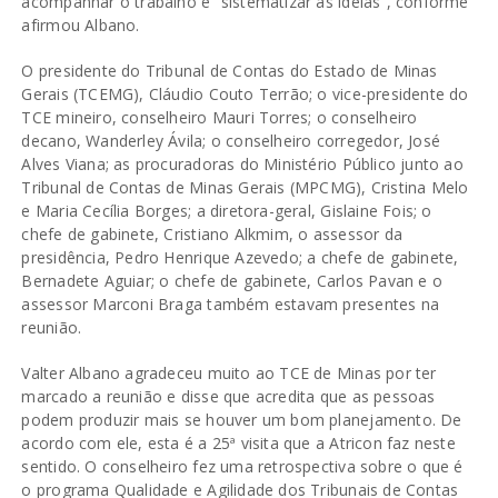
acompanhar o trabalho e “sistematizar as ideias”, conforme
afirmou Albano.
O presidente do Tribunal de Contas do Estado de Minas
Gerais (TCEMG), Cláudio Couto Terrão; o vice-presidente do
TCE mineiro, conselheiro Mauri Torres; o conselheiro
decano, Wanderley Ávila; o conselheiro corregedor, José
Alves Viana; as procuradoras do Ministério Público junto ao
Tribunal de Contas de Minas Gerais (MPCMG), Cristina Melo
e Maria Cecília Borges; a diretora-geral, Gislaine Fois; o
chefe de gabinete, Cristiano Alkmim, o assessor da
presidência, Pedro Henrique Azevedo; a chefe de gabinete,
Bernadete Aguiar; o chefe de gabinete, Carlos Pavan e o
assessor Marconi Braga também estavam presentes na
reunião.
Valter Albano agradeceu muito ao TCE de Minas por ter
marcado a reunião e disse que acredita que as pessoas
podem produzir mais se houver um bom planejamento. De
acordo com ele, esta é a 25ª visita que a Atricon faz neste
sentido. O conselheiro fez uma retrospectiva sobre o que é
o programa Qualidade e Agilidade dos Tribunais de Contas