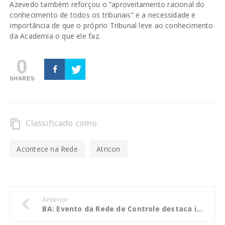
Azevedo também reforçou o “aproveitamento racional do
conhecimento de todos os tribunais” e a necessidade e
importância de que o próprio Tribunal leve ao conhecimento
da Academia o que ele faz.
0
SHARES
Classificado como
content_copy
Acontece na Rede
Atricon
Anterior
BA: Evento da Rede de Controle destaca importância do controle social