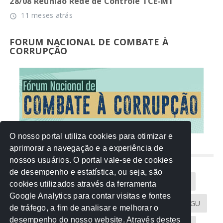
28/08 Reunião Rede de Controle TCE-MT
11 meses atrás
access_time
FORUM NACIONAL DE COMBATE À
CORRUPÇÃO
O nosso portal utiliza cookies para otimizar e
aprimorar a navegação e a experiência de
NUVEM DE TAGS
nossos usuários. O portal vale-se de cookies
de desempenho e estatística, ou seja, são
Acontece na Rede
AGU
AMM
Artigos
cookies utilizados através da ferramenta
Google Analytics para contar visitas e fontes
Atricon
Audicom
CAU-MT
CGE
CGU
de tráfego, a fim de analisar e melhorar o
desempenho do nosso website. Através destes