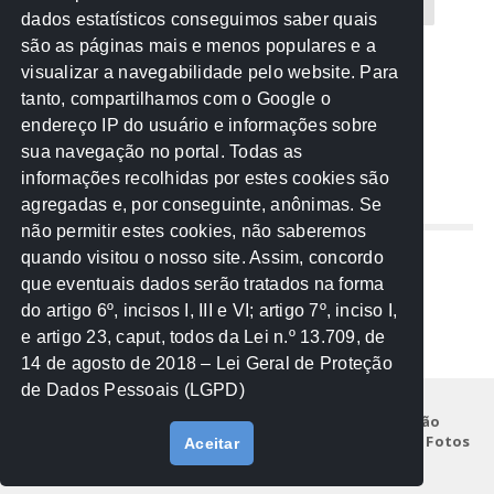
CREA-MT
Eventos
MPC-MT
MPE-MT
dados estatísticos conseguimos saber quais
são as páginas mais e menos populares e a
MPF
Notícias
PF
PGE-MT
PGR
visualizar a navegabilidade pelo website. Para
tanto, compartilhamos com o Google o
Receita Federal
Sem categoria
Senado
endereço IP do usuário e informações sobre
TCE-MT
TCU
TRE
sua navegação no portal. Todas as
informações recolhidas por estes cookies são
agregadas e, por conseguinte, anônimas. Se
REDE NOS ESTADOS
não permitir estes cookies, não saberemos
quando visitou o nosso site. Assim, concordo
Mato Grosso do Sul
que eventuais dados serão tratados na forma
Paraná
do artigo 6º, incisos I, III e VI; artigo 7º, inciso I,
Nacional
e artigo 23, caput, todos da Lei n.º 13.709, de
14 de agosto de 2018 – Lei Geral de Proteção
de Dados Pessoais (LGPD)
Início
Institucional
Projetos
Legislação
Documentos
Notícias
Eventos
Galeria de Fotos
Aceitar
Fale Conosco