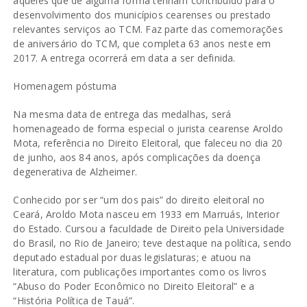
àqueles que de alguma forma tenham contribuído para o
desenvolvimento dos municípios cearenses ou prestado
relevantes serviços ao TCM. Faz parte das comemorações
de aniversário do TCM, que completa 63 anos neste em
2017. A entrega ocorrerá em data a ser definida.
Homenagem póstuma
Na mesma data de entrega das medalhas, será
homenageado de forma especial o jurista cearense Aroldo
Mota, referência no Direito Eleitoral, que faleceu no dia 20
de junho, aos 84 anos, após complicações da doença
degenerativa de Alzheimer.
Conhecido por ser “um dos pais” do direito eleitoral no
Ceará, Aroldo Mota nasceu em 1933 em Marruás, Interior
do Estado. Cursou a faculdade de Direito pela Universidade
do Brasil, no Rio de Janeiro; teve destaque na política, sendo
deputado estadual por duas legislaturas; e atuou na
literatura, com publicações importantes como os livros
“Abuso do Poder Econômico no Direito Eleitoral” e a
“História Política de Tauá”.