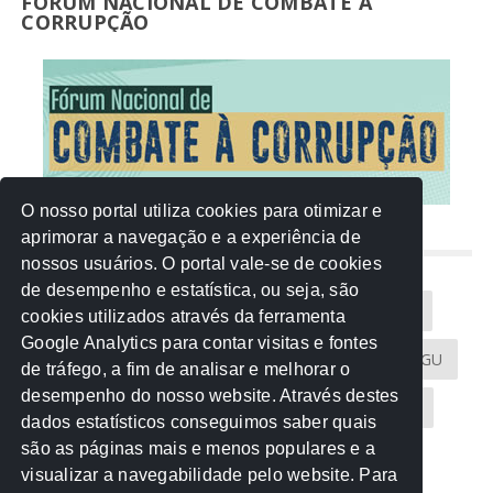
FORUM NACIONAL DE COMBATE À
CORRUPÇÃO
O nosso portal utiliza cookies para otimizar e
aprimorar a navegação e a experiência de
NUVEM DE TAGS
nossos usuários. O portal vale-se de cookies
de desempenho e estatística, ou seja, são
Acontece na Rede
AGU
AMM
Artigos
cookies utilizados através da ferramenta
Google Analytics para contar visitas e fontes
Atricon
Audicom
CAU-MT
CGE
CGU
de tráfego, a fim de analisar e melhorar o
desempenho do nosso website. Através destes
CREA-MT
Eventos
MPC-MT
MPE-MT
dados estatísticos conseguimos saber quais
são as páginas mais e menos populares e a
MPF
Notícias
PF
PGE-MT
PGR
visualizar a navegabilidade pelo website. Para