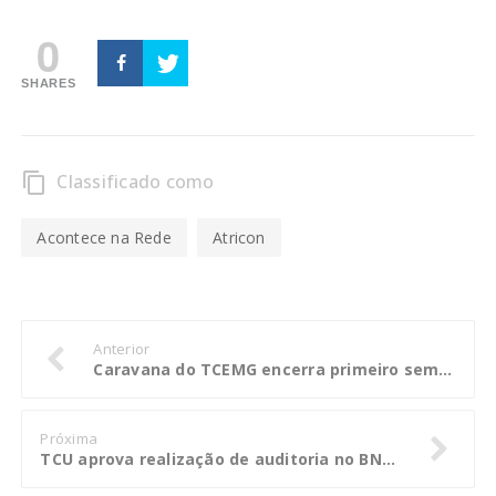
0
SHARES
Classificado como
content_copy
Acontece na Rede
Atricon
Anterior
Caravana do TCEMG encerra primeiro semestre dos encontros técnicos
Próxima
TCU aprova realização de auditoria no BNDES para avaliar impacto dos empréstimos concedidos