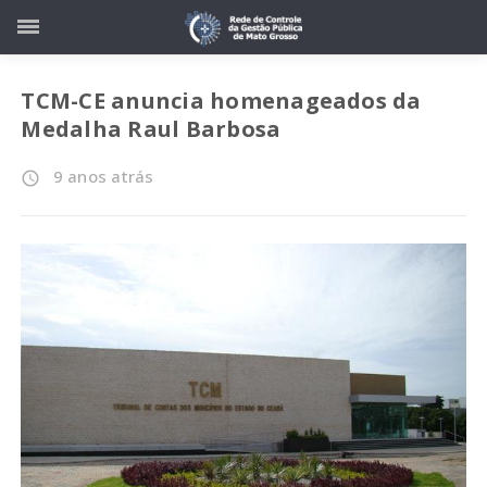
TCM-CE anuncia homenageados da
Medalha Raul Barbosa
9 anos atrás
access_time