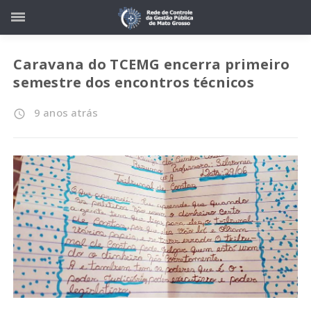
Caravana do TCEMG encerra primeiro
semestre dos encontros técnicos
9 anos atrás
access_time