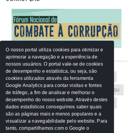
O nosso portal utiliza cookies para otimizar e
aprimorar a navegação e a experiência de
NUVEM DE TAGS
nossos usuários. O portal vale-se de cookies
de desempenho e estatística, ou seja, são
Acontece na Rede
AGU
AMM
Artigos
cookies utilizados através da ferramenta
Google Analytics para contar visitas e fontes
Atricon
Audicom
CAU-MT
CGE
CGU
de tráfego, a fim de analisar e melhorar o
desempenho do nosso website. Através destes
CREA-MT
Eventos
MPC-MT
MPE-MT
dados estatísticos conseguimos saber quais
são as páginas mais e menos populares e a
MPF
Notícias
PF
PGE-MT
PGR
visualizar a navegabilidade pelo website. Para
tanto, compartilhamos com o Google o
Receita Federal
Sem categoria
Senado