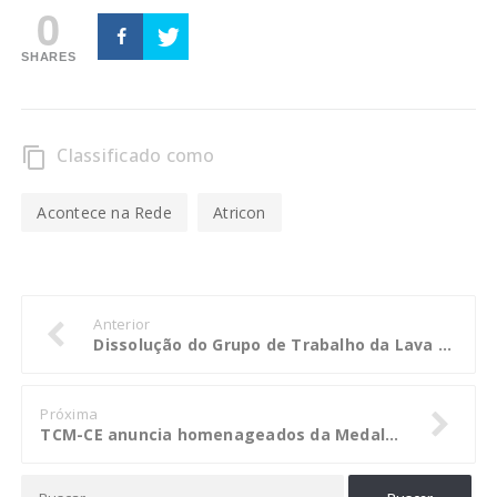
0
SHARES
Classificado como
content_copy
Acontece na Rede
Atricon
Anterior
Dissolução do Grupo de Trabalho da Lava Jato na Polícia Federal prejudica as investigações, afirmam procuradores
Próxima
TCM-CE anuncia homenageados da Medalha Raul Barbosa