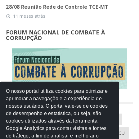
28/08 Reunião Rede de Controle TCE-MT
11 meses atrás
access_time
FORUM NACIONAL DE COMBATE À
CORRUPÇÃO
O nosso portal utiliza cookies para otimizar e
aprimorar a navegação e a experiência de
NUVEM DE TAGS
nossos usuários. O portal vale-se de cookies
de desempenho e estatística, ou seja, são
Acontece na Rede
AGU
AMM
Artigos
cookies utilizados através da ferramenta
Google Analytics para contar visitas e fontes
Atricon
Audicom
CAU-MT
CGE
CGU
de tráfego, a fim de analisar e melhorar o