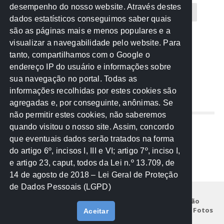
desempenho do nosso website. Através destes
CREA-MT
Eventos
MPC-MT
MPE-MT
dados estatísticos conseguimos saber quais
são as páginas mais e menos populares e a
MPF
Notícias
PF
PGE-MT
PGR
visualizar a navegabilidade pelo website. Para
tanto, compartilhamos com o Google o
Receita Federal
Sem categoria
Senado
endereço IP do usuário e informações sobre
TCE-MT
TCU
TRE
sua navegação no portal. Todas as
informações recolhidas por estes cookies são
agregadas e, por conseguinte, anônimas. Se
REDE NOS ESTADOS
não permitir estes cookies, não saberemos
quando visitou o nosso site. Assim, concordo
Mato Grosso do Sul
que eventuais dados serão tratados na forma
Paraná
do artigo 6º, incisos I, III e VI; artigo 7º, inciso I,
Nacional
e artigo 23, caput, todos da Lei n.º 13.709, de
14 de agosto de 2018 – Lei Geral de Proteção
de Dados Pessoais (LGPD)
Início
Institucional
Projetos
Legislação
Documentos
Notícias
Eventos
Galeria de Fotos
Aceitar
Fale Conosco