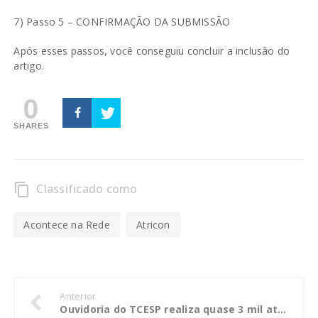
7) Passo 5 – CONFIRMAÇÃO DA SUBMISSÃO
Após esses passos, você conseguiu concluir a inclusão do
artigo.
0
SHARES
Classificado como
content_copy
Acontece na Rede
Atricon
Anterior
Ouvidoria do TCESP realiza quase 3 mil atendimentos no primeiro trimestre de 2017