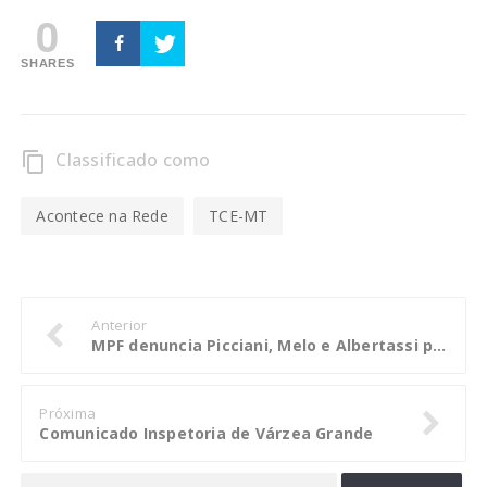
0
SHARES
Classificado como
content_copy
Acontece na Rede
TCE-MT
Anterior
MPF denuncia Picciani, Melo e Albertassi por corrupção e outros crimes na Alerj
Próxima
Comunicado Inspetoria de Várzea Grande