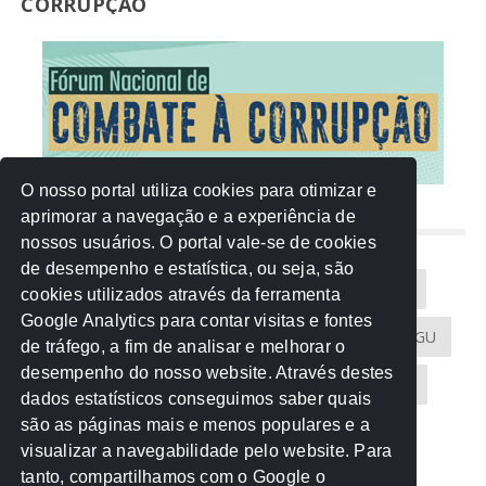
CORRUPÇÃO
O nosso portal utiliza cookies para otimizar e
aprimorar a navegação e a experiência de
NUVEM DE TAGS
nossos usuários. O portal vale-se de cookies
de desempenho e estatística, ou seja, são
Acontece na Rede
AGU
AMM
Artigos
cookies utilizados através da ferramenta
Google Analytics para contar visitas e fontes
Atricon
Audicom
CAU-MT
CGE
CGU
de tráfego, a fim de analisar e melhorar o
desempenho do nosso website. Através destes
CREA-MT
Eventos
MPC-MT
MPE-MT
dados estatísticos conseguimos saber quais
são as páginas mais e menos populares e a
MPF
Notícias
PF
PGE-MT
PGR
visualizar a navegabilidade pelo website. Para
tanto, compartilhamos com o Google o
Receita Federal
Sem categoria
Senado