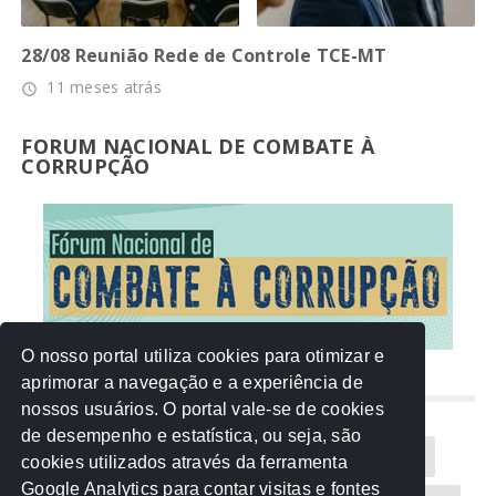
28/08 Reunião Rede de Controle TCE-MT
11 meses atrás
access_time
FORUM NACIONAL DE COMBATE À
CORRUPÇÃO
O nosso portal utiliza cookies para otimizar e
aprimorar a navegação e a experiência de
NUVEM DE TAGS
nossos usuários. O portal vale-se de cookies
de desempenho e estatística, ou seja, são
Acontece na Rede
AGU
AMM
Artigos
cookies utilizados através da ferramenta
Google Analytics para contar visitas e fontes