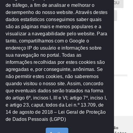
Atricon
Audicom
CAU-MT
CGE
CGU
de tráfego, a fim de analisar e melhorar o
desempenho do nosso website. Através destes
CREA-MT
Eventos
MPC-MT
MPE-MT
dados estatísticos conseguimos saber quais
são as páginas mais e menos populares e a
MPF
Notícias
PF
PGE-MT
PGR
visualizar a navegabilidade pelo website. Para
tanto, compartilhamos com o Google o
Receita Federal
Sem categoria
Senado
endereço IP do usuário e informações sobre
TCE-MT
TCU
TRE
sua navegação no portal. Todas as
informações recolhidas por estes cookies são
agregadas e, por conseguinte, anônimas. Se
REDE NOS ESTADOS
não permitir estes cookies, não saberemos
quando visitou o nosso site. Assim, concordo
Mato Grosso do Sul
que eventuais dados serão tratados na forma
Paraná
do artigo 6º, incisos I, III e VI; artigo 7º, inciso I,
Nacional
e artigo 23, caput, todos da Lei n.º 13.709, de
14 de agosto de 2018 – Lei Geral de Proteção
de Dados Pessoais (LGPD)
Início
Institucional
Projetos
Legislação
Documentos
Notícias
Eventos
Galeria de Fotos