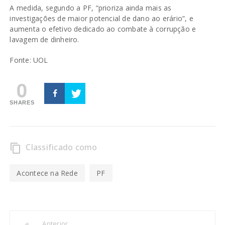
A medida, segundo a PF, “prioriza ainda mais as
investigações de maior potencial de dano ao erário”, e
aumenta o efetivo dedicado ao combate à corrupção e
lavagem de dinheiro.
Fonte:
UOL
0
SHARES
Classificado como
content_copy
Acontece na Rede
PF
Anterior