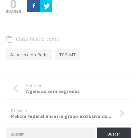
0
SHARES
Classificado como
content_copy
Acontece na Rede
TCE-MT
Anterior
Agendas sem segredos
Próxima
Polícia Federal encerra grupo exclusivo da Lava Jato em Curitiba