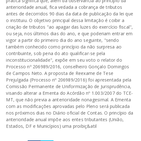
prática significa que, além da observância ao princípio da
anterioridade anual, fica vedada a cobrança de tributos
antes de decorridos 90 dias da data de publicação da lei que
o instituiu. O objetivo principal dessa limitação é coibir a
criação de tributos "ao apagar das luzes do exercício fiscal",
ou seja, nos últimos dias do ano, e que poderiam entrar em
vigor a partir do primeiro dia do ano seguinte, "sendo
também conhecido como princípio da não surpresa ao
contribuinte, sob pena do ato qualificar-se pela
inconstitucionalidade", expõe em seu voto o relator do
Processo nº 206989/2016, conselheiro Gonçalo Domingos
de Campos Neto. A proposta de Reexame de Tese
Prejulgada (Processo nº 206989/2016) foi apresentada pela
Comissão Permanente de Uniformização de Jurisprudência,
visando alterar a Ementa do Acórdão nº 1.003/2007 do TCE-
MT, que não previa a anterioridade nonagesimal. A Ementa
com as modificações aprovadas pelo Pleno será publicada
nos próximos dias no Diário oficial de Contas. O princípio da
anterioridade anual impõe aos entes tributantes (União,
Estados, DF e Municípios) uma proibiç&atil