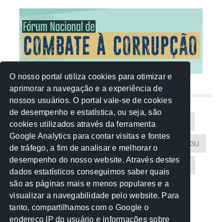
O nosso portal utiliza cookies para otimizar e
aprimorar a navegação e a experiência de
NUVEM DE TAGS
nossos usuários. O portal vale-se de cookies
de desempenho e estatística, ou seja, são
Acontece na Rede
AGU
AMM
Artigos
cookies utilizados através da ferramenta
Google Analytics para contar visitas e fontes
Atricon
Audicom
CAU-MT
CGE
CGU
de tráfego, a fim de analisar e melhorar o
desempenho do nosso website. Através destes
CREA-MT
Eventos
MPC-MT
MPE-MT
dados estatísticos conseguimos saber quais
são as páginas mais e menos populares e a
MPF
Notícias
PF
PGE-MT
PGR
visualizar a navegabilidade pelo website. Para
tanto, compartilhamos com o Google o
Receita Federal
Sem categoria
Senado
endereço IP do usuário e informações sobre