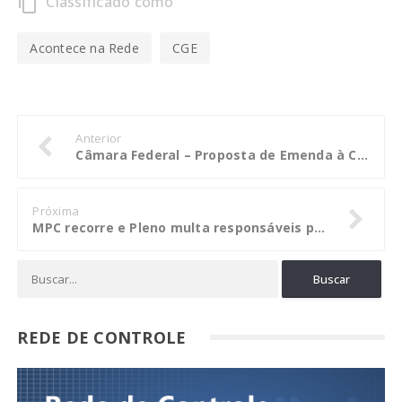
Classificado como
content_copy
Acontece na Rede
CGE
Anterior
Câmara Federal – Proposta de Emenda à Constituição para estabelecer os Tribunais de Contas como órgãos permanentes e essenciais ao controle externo da administração pública. (PEC-302/2017)
Próxima
MPC recorre e Pleno multa responsáveis por falhas no transporte escolar de Primavera
REDE DE CONTROLE