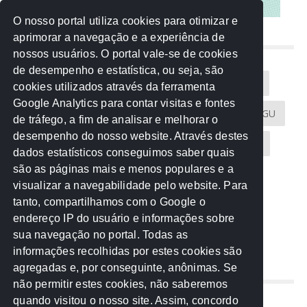
O nosso portal utiliza cookies para otimizar e
aprimorar a navegação e a experiência de
NUVEM DE TAGS
nossos usuários. O portal vale-se de cookies
de desempenho e estatística, ou seja, são
Acontece na Rede
AGU
AMM
Artigos
cookies utilizados através da ferramenta
Google Analytics para contar visitas e fontes
Atricon
Audicom
CAU-MT
CGE
CGU
de tráfego, a fim de analisar e melhorar o
desempenho do nosso website. Através destes
CREA-MT
Eventos
MPC-MT
MPE-MT
dados estatísticos conseguimos saber quais
são as páginas mais e menos populares e a
MPF
Notícias
PF
PGE-MT
PGR
visualizar a navegabilidade pelo website. Para
tanto, compartilhamos com o Google o
Receita Federal
Sem categoria
Senado
endereço IP do usuário e informações sobre
TCE-MT
TCU
TRE
sua navegação no portal. Todas as
informações recolhidas por estes cookies são
agregadas e, por conseguinte, anônimas. Se
REDE NOS ESTADOS
não permitir estes cookies, não saberemos
quando visitou o nosso site. Assim, concordo