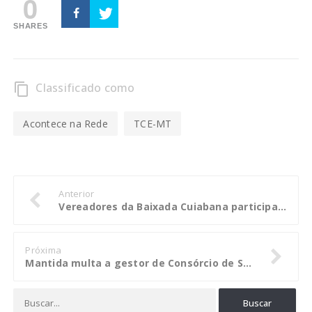
0
SHARES
Classificado como
content_copy
Acontece na Rede
TCE-MT
Anterior
Vereadores da Baixada Cuiabana participam do Democracia Ativa em Várzea Grande
Próxima
Mantida multa a gestor de Consórcio de Saúde por falta de concurso para office-boy