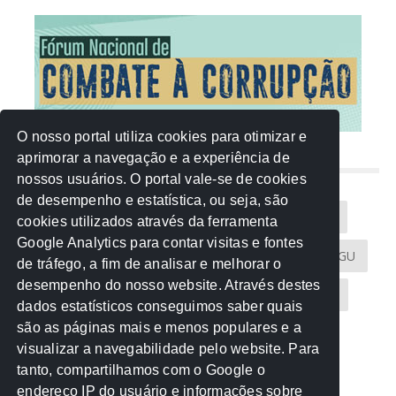
O nosso portal utiliza cookies para otimizar e
aprimorar a navegação e a experiência de
NUVEM DE TAGS
nossos usuários. O portal vale-se de cookies
de desempenho e estatística, ou seja, são
Acontece na Rede
AGU
AMM
Artigos
cookies utilizados através da ferramenta
Google Analytics para contar visitas e fontes
Atricon
Audicom
CAU-MT
CGE
CGU
de tráfego, a fim de analisar e melhorar o
desempenho do nosso website. Através destes
CREA-MT
Eventos
MPC-MT
MPE-MT
dados estatísticos conseguimos saber quais
são as páginas mais e menos populares e a
MPF
Notícias
PF
PGE-MT
PGR
visualizar a navegabilidade pelo website. Para
tanto, compartilhamos com o Google o
Receita Federal
Sem categoria
Senado
endereço IP do usuário e informações sobre