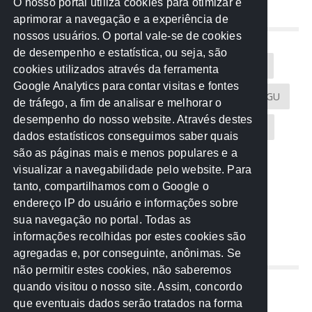
O nosso portal utiliza cookies para otimizar e
aprimorar a navegação e a experiência de
NUVEM DE TAGS
nossos usuários. O portal vale-se de cookies
de desempenho e estatística, ou seja, são
Acontece na Rede
AGU
AMM
Artigos
cookies utilizados através da ferramenta
Google Analytics para contar visitas e fontes
Atricon
Audicom
CAU-MT
CGE
CGU
de tráfego, a fim de analisar e melhorar o
desempenho do nosso website. Através destes
CREA-MT
Eventos
MPC-MT
MPE-MT
dados estatísticos conseguimos saber quais
são as páginas mais e menos populares e a
MPF
Notícias
PF
PGE-MT
PGR
visualizar a navegabilidade pelo website. Para
tanto, compartilhamos com o Google o
Receita Federal
Sem categoria
Senado
endereço IP do usuário e informações sobre
TCE-MT
TCU
TRE
sua navegação no portal. Todas as
informações recolhidas por estes cookies são
agregadas e, por conseguinte, anônimas. Se
REDE NOS ESTADOS
não permitir estes cookies, não saberemos
quando visitou o nosso site. Assim, concordo
Mato Grosso do Sul
que eventuais dados serão tratados na forma