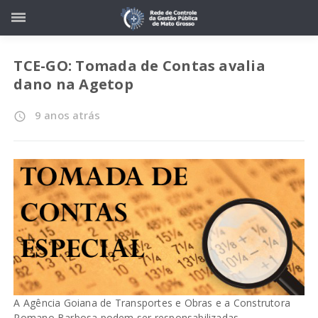
TCE-GO: Tomada de Contas avalia
dano na Agetop
9 anos atrás
access_time
A Agência Goiana de Transportes e Obras e a Construtora
Romano Barbosa podem ser responsabilizadas