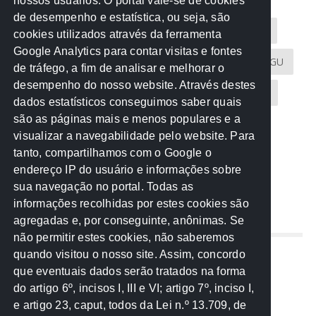
nossos usuários. O portal vale-se de cookies
de desempenho e estatística, ou seja, são
Acontece na Rede
AGU
AMM
Artigos
cookies utilizados através da ferramenta
Google Analytics para contar visitas e fontes
Atricon
Audicom
CAU-MT
CGE
CGU
de tráfego, a fim de analisar e melhorar o
desempenho do nosso website. Através destes
CREA-MT
Eventos
MPC-MT
MPE-MT
dados estatísticos conseguimos saber quais
são as páginas mais e menos populares e a
MPF
Notícias
PF
PGE-MT
PGR
visualizar a navegabilidade pelo website. Para
tanto, compartilhamos com o Google o
Receita Federal
Sem categoria
Senado
endereço IP do usuário e informações sobre
TCE-MT
TCU
TRE
sua navegação no portal. Todas as
informações recolhidas por estes cookies são
agregadas e, por conseguinte, anônimas. Se
REDE NOS ESTADOS
não permitir estes cookies, não saberemos
quando visitou o nosso site. Assim, concordo
Mato Grosso do Sul
que eventuais dados serão tratados na forma
Paraná
do artigo 6º, incisos I, III e VI; artigo 7º, inciso I,
Nacional
e artigo 23, caput, todos da Lei n.º 13.709, de