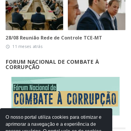
28/08 Reunião Rede de Controle TCE-MT
11 meses atrás
access_time
FORUM NACIONAL DE COMBATE À
CORRUPÇÃO
O nosso portal utiliza cookies para otimizar e
aprimorar a navegação e a experiência de
NUVEM DE TAGS