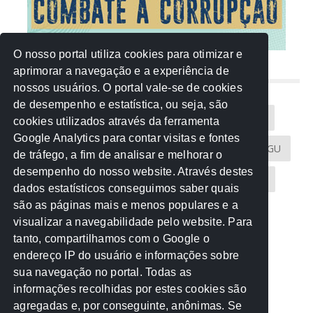
O nosso portal utiliza cookies para otimizar e
aprimorar a navegação e a experiência de
NUVEM DE TAGS
nossos usuários. O portal vale-se de cookies
de desempenho e estatística, ou seja, são
Acontece na Rede
AGU
AMM
Artigos
cookies utilizados através da ferramenta
Google Analytics para contar visitas e fontes
Atricon
Audicom
CAU-MT
CGE
CGU
de tráfego, a fim de analisar e melhorar o
desempenho do nosso website. Através destes
CREA-MT
Eventos
MPC-MT
MPE-MT
dados estatísticos conseguimos saber quais
são as páginas mais e menos populares e a
MPF
Notícias
PF
PGE-MT
PGR
visualizar a navegabilidade pelo website. Para
tanto, compartilhamos com o Google o
Receita Federal
Sem categoria
Senado
endereço IP do usuário e informações sobre
TCE-MT
TCU
TRE
sua navegação no portal. Todas as
informações recolhidas por estes cookies são
agregadas e, por conseguinte, anônimas. Se