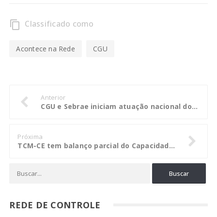
Classificado como
content_copy
Acontece na Rede
CGU
Anterior
CGU e Sebrae iniciam atuação nacional do Programa Empresa Íntegra
Próxima
TCM-CE tem balanço parcial do Capacidades
REDE DE CONTROLE