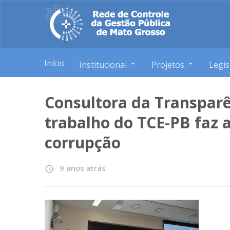
Início
Institucional
Projetos
Legis
Consultora da Transparê
trabalho do TCE-PB faz 
corrupção
9 anos atrás
access_time