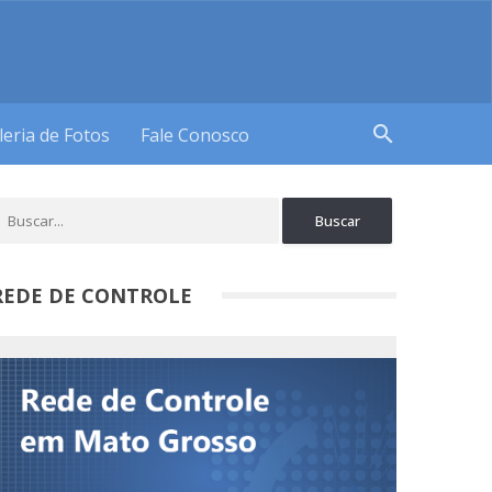
search
leria de Fotos
Fale Conosco
REDE DE CONTROLE