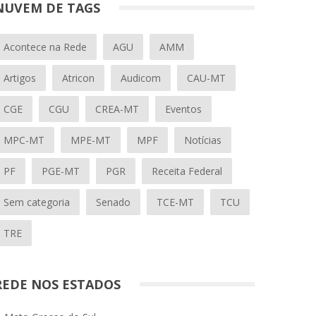
NUVEM DE TAGS
Acontece na Rede
AGU
AMM
Artigos
Atricon
Audicom
CAU-MT
CGE
CGU
CREA-MT
Eventos
MPC-MT
MPE-MT
MPF
Notícias
PF
PGE-MT
PGR
Receita Federal
Sem categoria
Senado
TCE-MT
TCU
TRE
REDE NOS ESTADOS