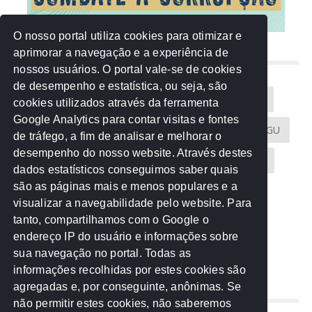
O nosso portal utiliza cookies para otimizar e
aprimorar a navegação e a experiência de
NUVEM DE TAGS
nossos usuários. O portal vale-se de cookies
de desempenho e estatística, ou seja, são
Acontece na Rede
AGU
AMM
Artigos
cookies utilizados através da ferramenta
Google Analytics para contar visitas e fontes
Atricon
Audicom
CAU-MT
CGE
CGU
de tráfego, a fim de analisar e melhorar o
desempenho do nosso website. Através destes
CREA-MT
Eventos
MPC-MT
MPE-MT
dados estatísticos conseguimos saber quais
são as páginas mais e menos populares e a
MPF
Notícias
PF
PGE-MT
PGR
visualizar a navegabilidade pelo website. Para
tanto, compartilhamos com o Google o
Receita Federal
Sem categoria
Senado
endereço IP do usuário e informações sobre
TCE-MT
TCU
TRE
sua navegação no portal. Todas as
informações recolhidas por estes cookies são
agregadas e, por conseguinte, anônimas. Se
REDE NOS ESTADOS
não permitir estes cookies, não saberemos