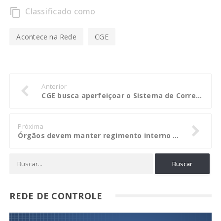
Classificado como
content_copy
Acontece na Rede
CGE
Anterior
CGE busca aperfeiçoar o Sistema de Correição do Estado para processar servidores e empresas
Próxima
Órgãos devem manter regimento interno atualizado, alerta CGE
REDE DE CONTROLE