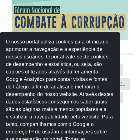
O nosso portal utiliza cookies para otimizar e
aprimorar a navegação e a experiência de
NUVEM DE TAGS
nossos usuários. O portal vale-se de cookies
de desempenho e estatística, ou seja, são
Acontece na Rede
AGU
AMM
Artigos
cookies utilizados através da ferramenta
Google Analytics para contar visitas e fontes
Atricon
Audicom
CAU-MT
CGE
CGU
de tráfego, a fim de analisar e melhorar o
desempenho do nosso website. Através destes
CREA-MT
Eventos
MPC-MT
MPE-MT
dados estatísticos conseguimos saber quais
são as páginas mais e menos populares e a
MPF
Notícias
PF
PGE-MT
PGR
visualizar a navegabilidade pelo website. Para
tanto, compartilhamos com o Google o
Receita Federal
Sem categoria
Senado
endereço IP do usuário e informações sobre
TCE-MT
TCU
TRE
sua navegação no portal. Todas as