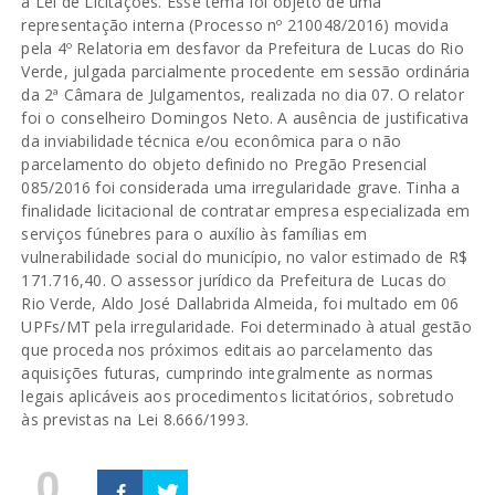
a Lei de Licitações. Esse tema foi objeto de uma
representação interna (Processo nº 210048/2016) movida
pela 4º Relatoria em desfavor da Prefeitura de Lucas do Rio
Verde, julgada parcialmente procedente em sessão ordinária
da 2ª Câmara de Julgamentos, realizada no dia 07. O relator
foi o conselheiro Domingos Neto. A ausência de justificativa
da inviabilidade técnica e/ou econômica para o não
parcelamento do objeto definido no Pregão Presencial
085/2016 foi considerada uma irregularidade grave. Tinha a
finalidade licitacional de contratar empresa especializada em
serviços fúnebres para o auxílio às famílias em
vulnerabilidade social do município, no valor estimado de R$
171.716,40. O assessor jurídico da Prefeitura de Lucas do
Rio Verde, Aldo José Dallabrida Almeida, foi multado em 06
UPFs/MT pela irregularidade. Foi determinado à atual gestão
que proceda nos próximos editais ao parcelamento das
aquisições futuras, cumprindo integralmente as normas
legais aplicáveis aos procedimentos licitatórios, sobretudo
às previstas na Lei 8.666/1993.
0