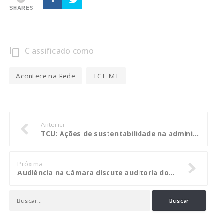
SHARES
Classificado como
content_copy
Acontece na Rede
TCE-MT
Anterior
TCU: Ações de sustentabilidade na administração pública ainda são insuficientes
Próxima
Audiência na Câmara discute auditoria do TCE no transporte coletivo de Cuiabá