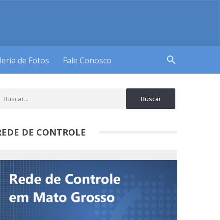
search
leria de Fotos
Fale Conosco
REDE DE CONTROLE