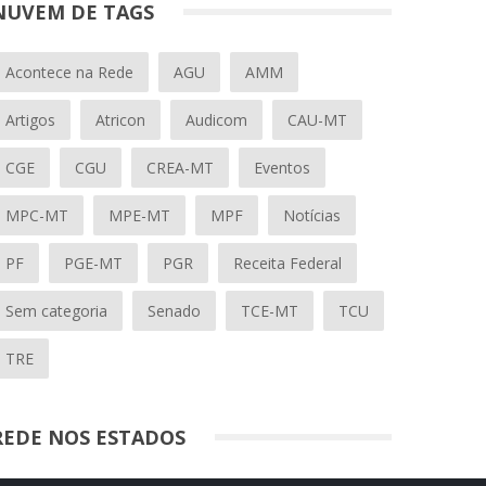
NUVEM DE TAGS
Acontece na Rede
AGU
AMM
Artigos
Atricon
Audicom
CAU-MT
CGE
CGU
CREA-MT
Eventos
MPC-MT
MPE-MT
MPF
Notícias
PF
PGE-MT
PGR
Receita Federal
Sem categoria
Senado
TCE-MT
TCU
TRE
REDE NOS ESTADOS