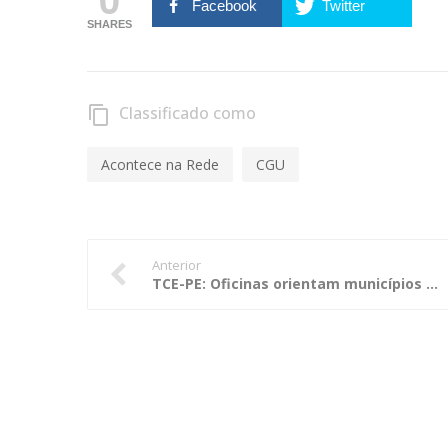
Facebook
Twitter
SHARES
Classificado como
content_copy
Acontece na Rede
CGU
Anterior
TCE-PE: Oficinas orientam municípios sobre preservação do patrimônio cultural