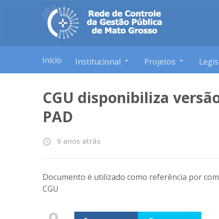
Início
Institucional
Projetos
Legis
CGU disponibiliza versã
PAD
9 anos atrás
access_time
Documento é utilizado como referência por comi
CGU
0