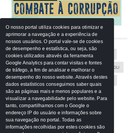
O nosso portal utiliza cookies para otimizar e
aprimorar a navegação e a experiência de
NUVEM DE TAGS
nossos usuários. O portal vale-se de cookies
de desempenho e estatística, ou seja, são
Acontece na Rede
AGU
AMM
Artigos
cookies utilizados através da ferramenta
Google Analytics para contar visitas e fontes
Atricon
Audicom
CAU-MT
CGE
CGU
de tráfego, a fim de analisar e melhorar o
desempenho do nosso website. Através destes
CREA-MT
Eventos
MPC-MT
MPE-MT
dados estatísticos conseguimos saber quais
são as páginas mais e menos populares e a
MPF
Notícias
PF
PGE-MT
PGR
visualizar a navegabilidade pelo website. Para
tanto, compartilhamos com o Google o
Receita Federal
Sem categoria
Senado
endereço IP do usuário e informações sobre
TCE-MT
TCU
TRE
sua navegação no portal. Todas as
informações recolhidas por estes cookies são