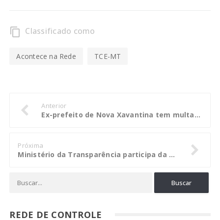
Classificado como
content_copy
Acontece na Rede
TCE-MT
Anterior
Ex-prefeito de Nova Xavantina tem multa excluída no TCE-MT
Próxima
Ministério da Transparência participa da segunda fase da Operação Tarja Preta
REDE DE CONTROLE