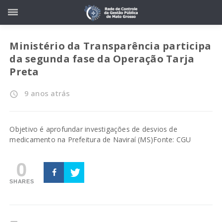
Ministério da Transparência participa
da segunda fase da Operação Tarja
Preta
9 anos atrás
access_time
Objetivo é aprofundar investigações de desvios de
medicamento na Prefeitura de Naviraí (MS)
Fonte: CGU
0
SHARES