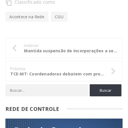
Classificado como
content_copy
Acontece na Rede
CGU
Anterior
Mantida suspensão de incorporações a servidores da Prefeitura de Peixoto
Próxima
TCE-MT: Coordenadoras debatem com professores ajustes em curso de Cidadania
REDE DE CONTROLE