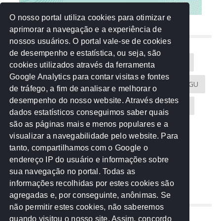
O nosso portal utiliza cookies para otimizar e
aprimorar a navegação e a experiência de
NUVEM DE TAGS
nossos usuários. O portal vale-se de cookies
de desempenho e estatística, ou seja, são
Acontece na Rede
AGU
AMM
Artigos
cookies utilizados através da ferramenta
Google Analytics para contar visitas e fontes
Atricon
Audicom
CAU-MT
CGE
CGU
de tráfego, a fim de analisar e melhorar o
desempenho do nosso website. Através destes
CREA-MT
Eventos
MPC-MT
MPE-MT
dados estatísticos conseguimos saber quais
são as páginas mais e menos populares e a
MPF
Notícias
PF
PGE-MT
PGR
visualizar a navegabilidade pelo website. Para
tanto, compartilhamos com o Google o
Receita Federal
Sem categoria
Senado
endereço IP do usuário e informações sobre
TCE-MT
TCU
TRE
sua navegação no portal. Todas as
informações recolhidas por estes cookies são
agregadas e, por conseguinte, anônimas. Se
REDE NOS ESTADOS
não permitir estes cookies, não saberemos
quando visitou o nosso site. Assim, concordo