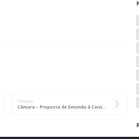
Próxima
Câmara – Proposta de Emenda à Constituição para estabelecer os Tribunais de Contas como órgãos permanentes e essenciais ao controle externo da administração pública. (PEC-0002/2017)