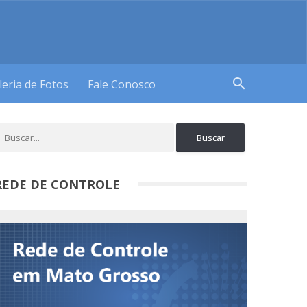
search
leria de Fotos
Fale Conosco
REDE DE CONTROLE