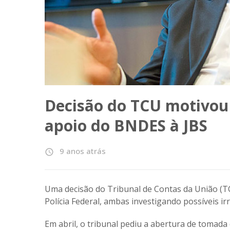
Decisão do TCU motivou
apoio do BNDES à JBS
9 anos atrás
access_time
Uma decisão do Tribunal de Contas da União (T
Polícia Federal, ambas investigando possíveis i
Em abril, o tribunal pediu a abertura de toma