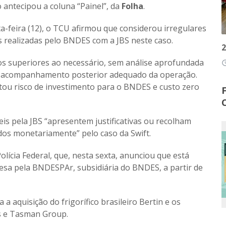
o
antecipou a coluna
“Painel”, da
Folha
.
a-feira (12), o TCU afirmou que considerou irregulares
s realizadas pelo BNDES com a JBS neste caso.
2
os superiores ao necessário, sem análise aprofundada
access
em acompanhamento posterior adequado da operação.
tou risco de investimento para o BNDES e custo zero
s pela JBS “apresentem justificativas ou recolham
dos monetariamente” pelo caso da Swift.
lícia Federal, que, nesta sexta, anunciou que está
esa pela BNDESPAr, subsidiária do BNDES, a partir de
 a aquisição do frigorífico brasileiro Bertin e os
’s e Tasman Group.