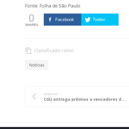
Fonte: Folha de São Paulo
0
Facebook
Twitter
SHARES
Classificado como
content_copy
Notícias
Anterior
CGU entrega prêmios a vencedores do 8º Concurso de Desenho e Redação