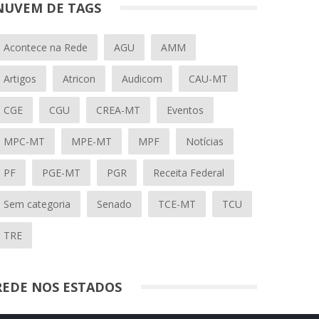
NUVEM DE TAGS
Acontece na Rede
AGU
AMM
Artigos
Atricon
Audicom
CAU-MT
CGE
CGU
CREA-MT
Eventos
MPC-MT
MPE-MT
MPF
Notícias
PF
PGE-MT
PGR
Receita Federal
Sem categoria
Senado
TCE-MT
TCU
TRE
REDE NOS ESTADOS