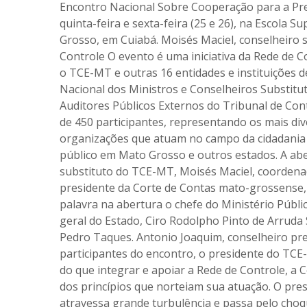
Encontro Nacional Sobre Cooperação para a Pr
quinta-feira e sexta-feira (25 e 26), na Escola 
Grosso, em Cuiabá. Moisés Maciel, conselheiro
Controle O evento é uma iniciativa da Rede de 
o TCE-MT e outras 16 entidades e instituições d
Nacional dos Ministros e Conselheiros Substitu
Auditores Públicos Externos do Tribunal de Con
de 450 participantes, representando os mais div
organizações que atuam no campo da cidadania e
público em Mato Grosso e outros estados. A aber
substituto do TCE-MT, Moisés Maciel, coordena
presidente da Corte de Contas mato-grossense,
palavra na abertura o chefe do Ministério Públi
geral do Estado, Ciro Rodolpho Pinto de Arruda
Pedro Taques. Antonio Joaquim, conselheiro pre
participantes do encontro, o presidente do TCE
do que integrar e apoiar a Rede de Controle, a
dos princípios que norteiam sua atuação. O pre
atravessa grande turbulência e passa pelo choq