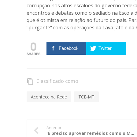
corrupção nos altos escalões do governo federal
encontros e debates como o sediado na Escola d
que é otimista em relação ao futuro do país. Pa
"purgante" com as operações da Lava Jato e da
0
Facebook
Twitter
SHARES
Classificado como
content_copy
Acontece na Rede
TCE-MT
Anterior
'É preciso aprovar remédios como o Mensalão e a Lava Jato', diz presidente do TCE