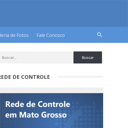
search
leria de Fotos
Fale Conosco
REDE DE CONTROLE