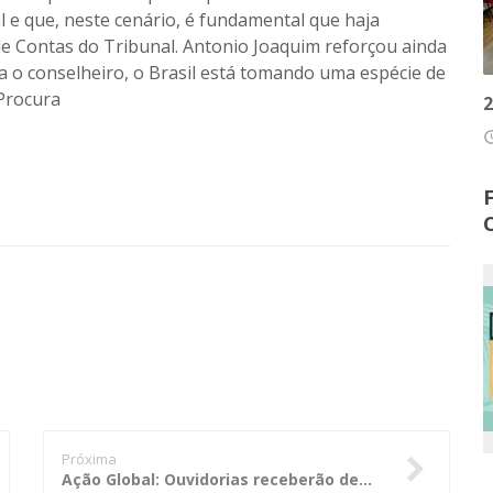
 e que, neste cenário, é fundamental que haja
e Contas do Tribunal. Antonio Joaquim reforçou ainda
ra o conselheiro, o Brasil está tomando uma espécie de
 Procura
2
access
Próxima
Ação Global: Ouvidorias receberão denúncias e reclamações sobre serviços públicos