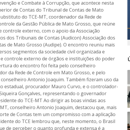
evenção e Combate à Corrupção, que acontece nesta
Superior de Contas do Tribunal de Contas de Mato
 substituto do TCE-MT, coordenador da Rede de
Controle da Gestão Pública de Mato Grosso, que reúne
e controle externo, com o apoio da Associação
tos dos Tribunais de Contas (Audicon) Associação dos
tas de Mato Grosso (Audipe). O encontro reuniu mais
ersos segmentos da sociedade civil organizada e
 controle externo de órgãos e instituições do poder
tura do encontro foi feita pelo conselheiro
dor da Rede de Controle em Mato Grosso, e pelo
 conselheiro Antonio Joaquim. Também fizeram uso da
co estadual, procurador Mauro Curvo, e o controlador-
 Siqueira Gonçalves, representando o governador
sidente do TCE-MT Ao dirigir as boas vindas aos
-MT, conselheiro Antonio Joaquim, destacou que, mais
 Corte de Contas tem um compromisso com a aplicação
sidente do TCE lembrou que, neste momento, o Brasil
ue de perceber o quanto profunda e extensa é a