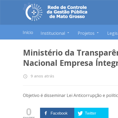
Início
Institucional
Projetos
Legis
Ministério da Transparê
Nacional Empresa Ínteg
9 anos atrás
access_time
Objetivo é disseminar Lei Anticorrupção e polít
0
Facebook
Twitter
SHARES