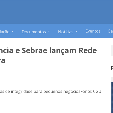
Eventos
Ga
lação
Documentos
Notícias
ncia e Sebrae lançam Rede
ra
icas de integridade para pequenos negócios
Fonte: CGU