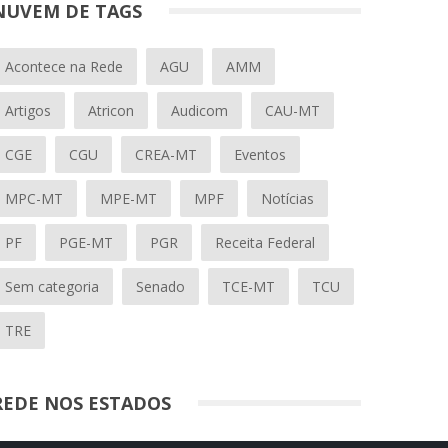
NUVEM DE TAGS
Acontece na Rede
AGU
AMM
Artigos
Atricon
Audicom
CAU-MT
CGE
CGU
CREA-MT
Eventos
MPC-MT
MPE-MT
MPF
Notícias
PF
PGE-MT
PGR
Receita Federal
Sem categoria
Senado
TCE-MT
TCU
TRE
REDE NOS ESTADOS