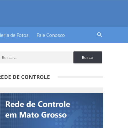
search
leria de Fotos
Fale Conosco
REDE DE CONTROLE