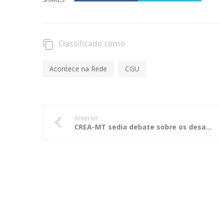
Classificado como
content_copy
Acontece na Rede
CGU
Anterior
CREA-MT sedia debate sobre os desafios do saneamento