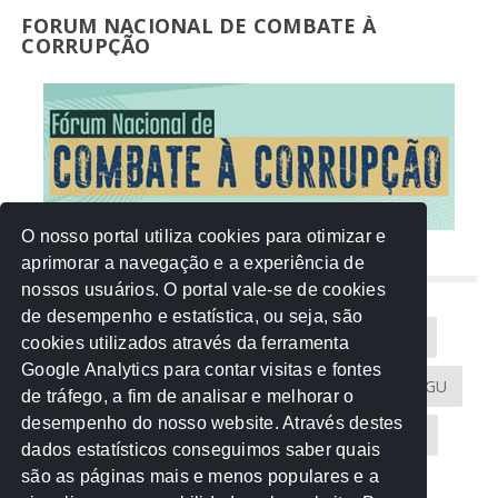
FORUM NACIONAL DE COMBATE À
CORRUPÇÃO
O nosso portal utiliza cookies para otimizar e
aprimorar a navegação e a experiência de
NUVEM DE TAGS
nossos usuários. O portal vale-se de cookies
de desempenho e estatística, ou seja, são
Acontece na Rede
AGU
AMM
Artigos
cookies utilizados através da ferramenta
Google Analytics para contar visitas e fontes
Atricon
Audicom
CAU-MT
CGE
CGU
de tráfego, a fim de analisar e melhorar o
desempenho do nosso website. Através destes
CREA-MT
Eventos
MPC-MT
MPE-MT
dados estatísticos conseguimos saber quais
são as páginas mais e menos populares e a
MPF
Notícias
PF
PGE-MT
PGR