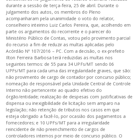
durante a sessão de terça-feira, 25 de abril. Durante o
julgamento dos autos, os membros do Pleno
acompanharam pela unanimidade o voto do relator,
conselheiro inteirino Luiz Carlos Pereira, que, acolhendo em
parte os argumentos do recorrente e o parecer do
Ministério Público de Contas, votou pelo provimento parcial
do recurso a fim de reduzir as multas aplicadas pelo
Acórdão Nº 107/2016 – PC. Com a decisão, o ex-prefeito
Ilton Ferreira Barbosa terá reduzidas as multas nos
seguintes termos: de 55 para 34 UPFs/MT sendo 06
UPFs/MT para cada uma das irregularidade graves, que são:
não provimento de cargo de contador por concurso público;
nomeação de responsável pela Unidade Central de Controle
Interno não pertencente ao quadro efetivo do
órgão/entidade; realização de despesas com justificativas de
dispensa ou inexigibilidade de licitação sem amparo na
legislação; não retenção de tributos nos casos em que
esteja obrigado a fazê-lo, por ocasião dos pagamentos a
fornecedores; e 10 UPFs/MT para a irregularidade
reincidente de não preenchimento de cargos de
controladores internos por meio de concurso público. O