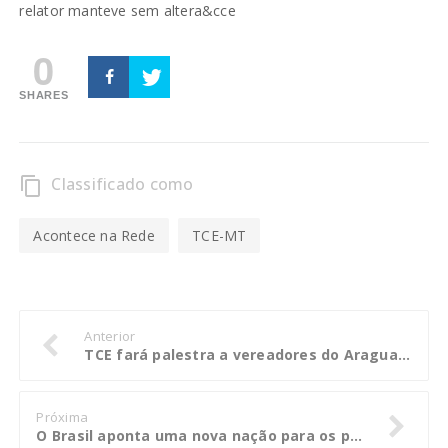
relator manteve sem altera&cce
0
SHARES
Classificado como
content_copy
Acontece na Rede
TCE-MT
Anterior
TCE fará palestra a vereadores do Araguaia sobre VI e diárias
Próxima
O Brasil aponta uma nova nação para os próximos anos